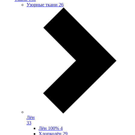
Узорные ткани
26
Лён
33
Лён 100%
4
Хлопколён
29