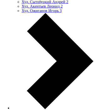
Худ. Сытобуцкий Андрей
2
Худ. Акентьев Леонид
2
Худ. Ожиганов Игорь
3