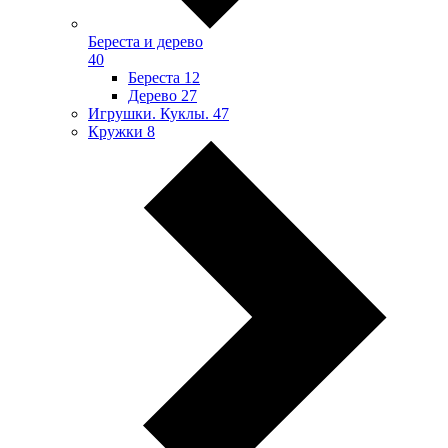
Береста и дерево
40
Береста
12
Дерево
27
Игрушки. Куклы.
47
Кружки
8