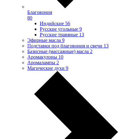
Благовония
80
Индийские
56
Русские угольные
9
Русские травяные
13
Эфирные масла
9
Подставки под благовония и свечи
13
Базисные (массажные) масла
2
Аромакулоны
10
Аромалампы
2
Магические духи
9