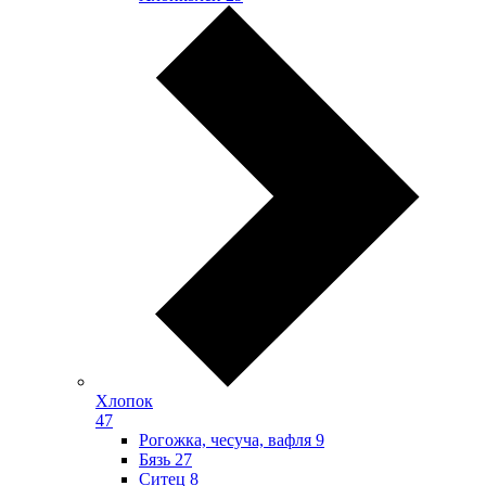
Хлопок
47
Рогожка, чесуча, вафля
9
Бязь
27
Ситец
8