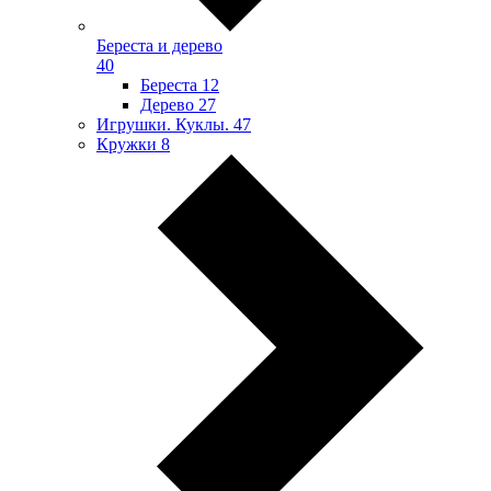
Береста и дерево
40
Береста
12
Дерево
27
Игрушки. Куклы.
47
Кружки
8