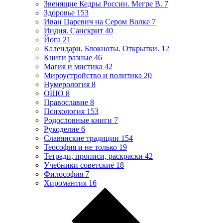
Звенящие Кедры России. Мегре В.
7
Здоровье
153
Иван Царевич на Сером Волке
7
Индия. Санскрит
40
Йога
21
Календари. Блокноты. Открытки.
12
Книги разные
46
Магия и мистика
42
Мироустройство и политика
20
Нумерология
8
ОШО
8
Православие
8
Психология
153
Родословные книги
7
Рукоделие
6
Славянские традиции
154
Теософия и не только
19
Тетради, прописи, раскраски
42
Учебники советские
18
Философия
7
Хиромантия
16