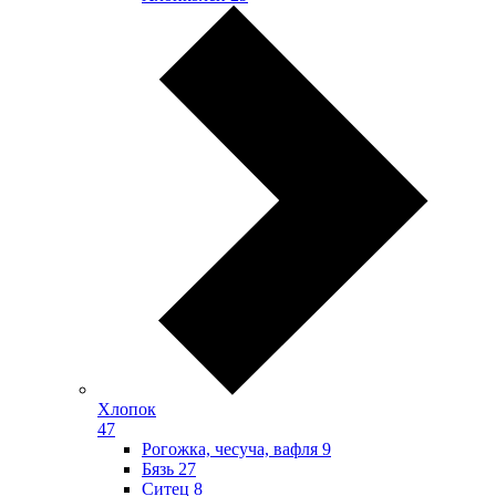
Хлопок
47
Рогожка, чесуча, вафля
9
Бязь
27
Ситец
8