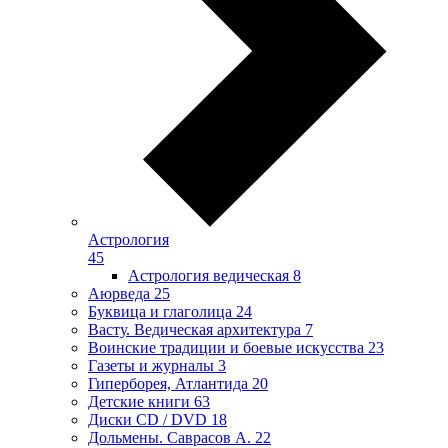
Астрология
45
Астрология ведическая
8
Аюрведа
25
Буквица и глаголица
24
Васту. Ведическая архитектура
7
Воинские традиции и боевые искусства
23
Газеты и журналы
3
Гиперборея, Атлантида
20
Детские книги
63
Диски CD / DVD
18
Дольмены. Саврасов А.
22