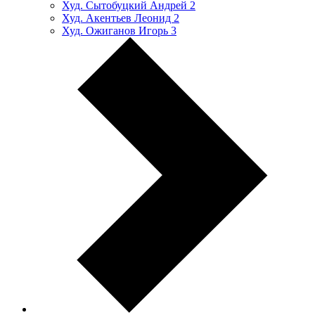
Худ. Сытобуцкий Андрей
2
Худ. Акентьев Леонид
2
Худ. Ожиганов Игорь
3