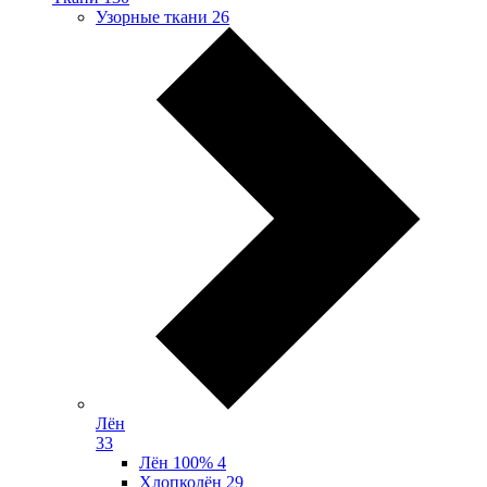
Узорные ткани
26
Лён
33
Лён 100%
4
Хлопколён
29