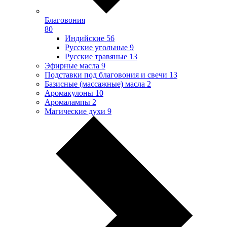
Благовония
80
Индийские
56
Русские угольные
9
Русские травяные
13
Эфирные масла
9
Подставки под благовония и свечи
13
Базисные (массажные) масла
2
Аромакулоны
10
Аромалампы
2
Магические духи
9