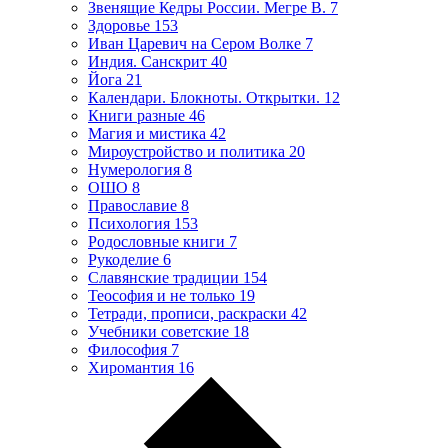
Звенящие Кедры России. Мегре В.
7
Здоровье
153
Иван Царевич на Сером Волке
7
Индия. Санскрит
40
Йога
21
Календари. Блокноты. Открытки.
12
Книги разные
46
Магия и мистика
42
Мироустройство и политика
20
Нумерология
8
ОШО
8
Православие
8
Психология
153
Родословные книги
7
Рукоделие
6
Славянские традиции
154
Теософия и не только
19
Тетради, прописи, раскраски
42
Учебники советские
18
Философия
7
Хиромантия
16