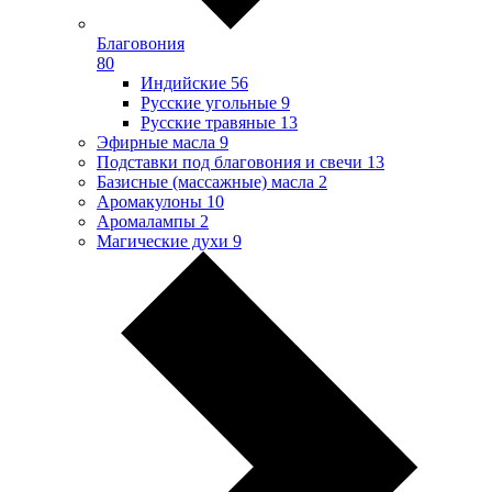
Благовония
80
Индийские
56
Русские угольные
9
Русские травяные
13
Эфирные масла
9
Подставки под благовония и свечи
13
Базисные (массажные) масла
2
Аромакулоны
10
Аромалампы
2
Магические духи
9