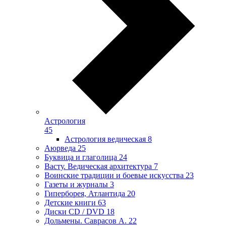
Астрология
45
Астрология ведическая
8
Аюрведа
25
Буквица и глаголица
24
Васту. Ведическая архитектура
7
Воинские традиции и боевые искусства
23
Газеты и журналы
3
Гиперборея, Атлантида
20
Детские книги
63
Диски CD / DVD
18
Дольмены. Саврасов А.
22