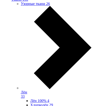
Узорные ткани
26
Лён
33
Лён 100%
4
Хлопколён
29