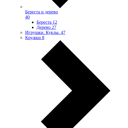
Береста и дерево
40
Береста
12
Дерево
27
Игрушки. Куклы.
47
Кружки
8