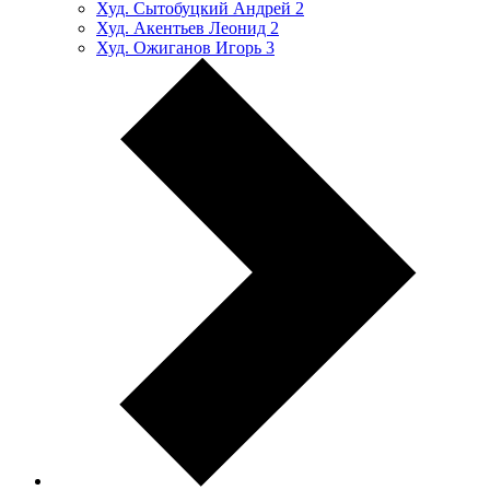
Худ. Сытобуцкий Андрей
2
Худ. Акентьев Леонид
2
Худ. Ожиганов Игорь
3