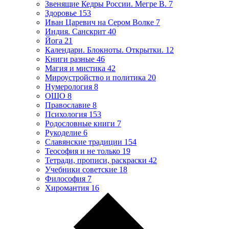
Звенящие Кедры России. Мегре В.
7
Здоровье
153
Иван Царевич на Сером Волке
7
Индия. Санскрит
40
Йога
21
Календари. Блокноты. Открытки.
12
Книги разные
46
Магия и мистика
42
Мироустройство и политика
20
Нумерология
8
ОШО
8
Православие
8
Психология
153
Родословные книги
7
Рукоделие
6
Славянские традиции
154
Теософия и не только
19
Тетради, прописи, раскраски
42
Учебники советские
18
Философия
7
Хиромантия
16