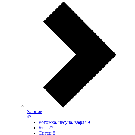
Хлопок
47
Рогожка, чесуча, вафля
9
Бязь
27
Ситец
8