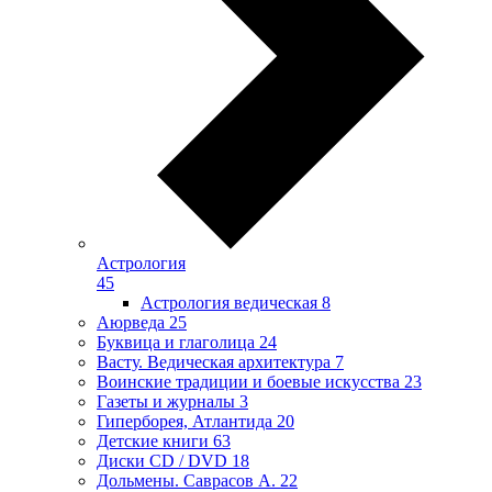
Астрология
45
Астрология ведическая
8
Аюрведа
25
Буквица и глаголица
24
Васту. Ведическая архитектура
7
Воинские традиции и боевые искусства
23
Газеты и журналы
3
Гиперборея, Атлантида
20
Детские книги
63
Диски CD / DVD
18
Дольмены. Саврасов А.
22