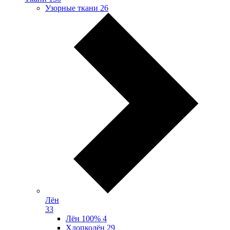
Узорные ткани
26
Лён
33
Лён 100%
4
Хлопколён
29