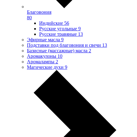
Благовония
80
Индийские
56
Русские угольные
9
Русские травяные
13
Эфирные масла
9
Подставки под благовония и свечи
13
Базисные (массажные) масла
2
Аромакулоны
10
Аромалампы
2
Магические духи
9