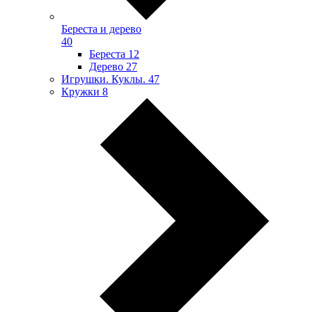
Береста и дерево
40
Береста
12
Дерево
27
Игрушки. Куклы.
47
Кружки
8