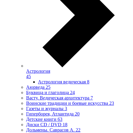
Астрология
45
Астрология ведическая
8
Аюрведа
25
Буквица и глаголица
24
Васту. Ведическая архитектура
7
Воинские традиции и боевые искусства
23
Газеты и журналы
3
Гиперборея, Атлантида
20
Детские книги
63
Диски CD / DVD
18
Дольмены. Саврасов А.
22