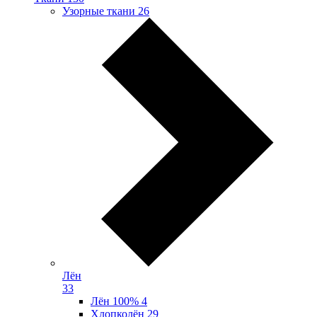
Узорные ткани
26
Лён
33
Лён 100%
4
Хлопколён
29