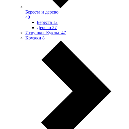
Береста и дерево
40
Береста
12
Дерево
27
Игрушки. Куклы.
47
Кружки
8