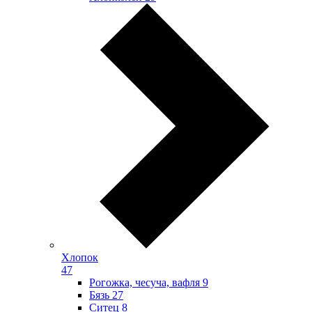
Хлопок
47
Рогожка, чесуча, вафля
9
Бязь
27
Ситец
8