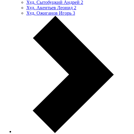
Худ. Сытобуцкий Андрей
2
Худ. Акентьев Леонид
2
Худ. Ожиганов Игорь
3