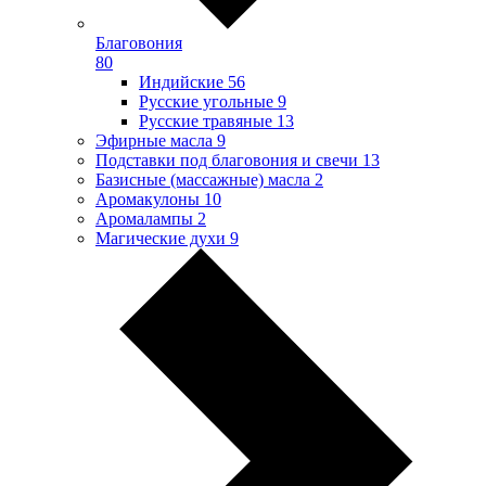
Благовония
80
Индийские
56
Русские угольные
9
Русские травяные
13
Эфирные масла
9
Подставки под благовония и свечи
13
Базисные (массажные) масла
2
Аромакулоны
10
Аромалампы
2
Магические духи
9