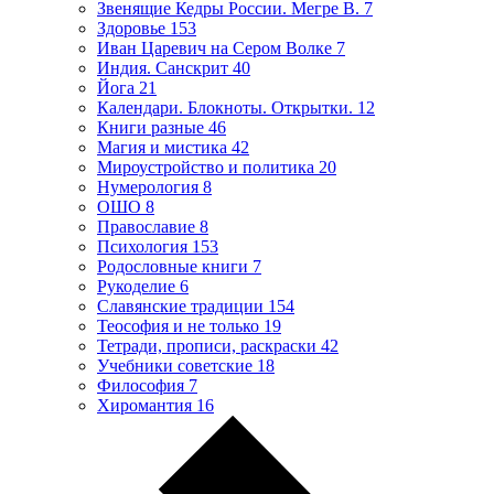
Звенящие Кедры России. Мегре В.
7
Здоровье
153
Иван Царевич на Сером Волке
7
Индия. Санскрит
40
Йога
21
Календари. Блокноты. Открытки.
12
Книги разные
46
Магия и мистика
42
Мироустройство и политика
20
Нумерология
8
ОШО
8
Православие
8
Психология
153
Родословные книги
7
Рукоделие
6
Славянские традиции
154
Теософия и не только
19
Тетради, прописи, раскраски
42
Учебники советские
18
Философия
7
Хиромантия
16