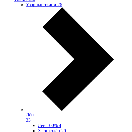
Узорные ткани
26
Лён
33
Лён 100%
4
Хлопколён
29