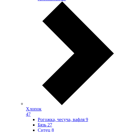
Хлопок
47
Рогожка, чесуча, вафля
9
Бязь
27
Ситец
8