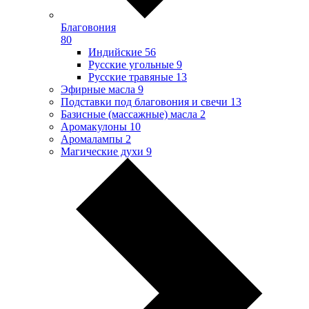
Благовония
80
Индийские
56
Русские угольные
9
Русские травяные
13
Эфирные масла
9
Подставки под благовония и свечи
13
Базисные (массажные) масла
2
Аромакулоны
10
Аромалампы
2
Магические духи
9