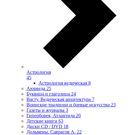
Астрология
45
Астрология ведическая
8
Аюрведа
25
Буквица и глаголица
24
Васту. Ведическая архитектура
7
Воинские традиции и боевые искусства
23
Газеты и журналы
3
Гиперборея, Атлантида
20
Детские книги
63
Диски CD / DVD
18
Дольмены. Саврасов А.
22