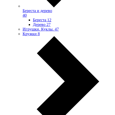
Береста и дерево
40
Береста
12
Дерево
27
Игрушки. Куклы.
47
Кружки
8