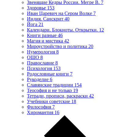
Звенящие Кедры России. Мегре В.
7
Здоровье
153
Иван Царевич на Сером Волке
7
Индия. Санскрит
40
Йога
21
Календари. Блокноты. Открытки.
12
Книги разные
46
Магия и мистика
42
Мироустройство и политика
20
Нумерология
8
ОШО
8
Православие
8
Психология
153
Родословные книги
7
Рукоделие
6
Славянские традиции
154
Теософия и не только
19
Тетради, прописи, раскраски
42
Учебники советские
18
Философия
7
Хиромантия
16