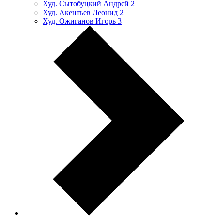
Худ. Сытобуцкий Андрей
2
Худ. Акентьев Леонид
2
Худ. Ожиганов Игорь
3