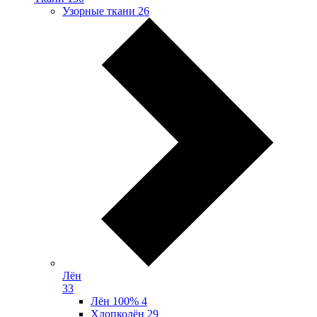
Узорные ткани
26
Лён
33
Лён 100%
4
Хлопколён
29