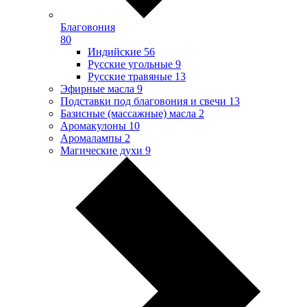
Благовония
80
Индийские
56
Русские угольные
9
Русские травяные
13
Эфирные масла
9
Подставки под благовония и свечи
13
Базисные (массажные) масла
2
Аромакулоны
10
Аромалампы
2
Магические духи
9