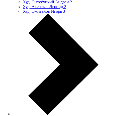
Худ. Сытобуцкий Андрей
2
Худ. Акентьев Леонид
2
Худ. Ожиганов Игорь
3