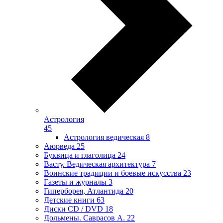
Астрология
45
Астрология ведическая
8
Аюрведа
25
Буквица и глаголица
24
Васту. Ведическая архитектура
7
Воинские традиции и боевые искусства
23
Газеты и журналы
3
Гиперборея, Атлантида
20
Детские книги
63
Диски CD / DVD
18
Дольмены. Саврасов А.
22