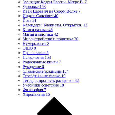
Звенящие Кедры России. Мегре В.
7
Здоровье
153
Иван Царевич на Сером Волке
7
Индия. Санскрит
40
Йога
21
Календари. Блокноты. Открытки.
12
Книги разные
46
Магия и мистика
42
Мироустройство и политика
20
Нумерология
8
ОШО
8
Православие
8
Психология
153
Родословные книги
7
Рукоделие
6
Славянские традиции
154
Теософия и не только
19
Тетради, прописи, раскраски
42
Учебники советские
18
Философия
7
Хиромантия
16