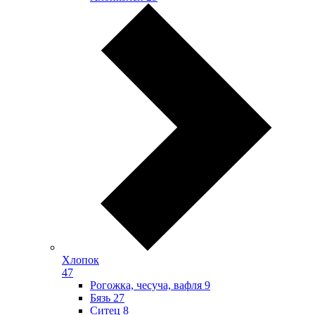
Хлопок
47
Рогожка, чесуча, вафля
9
Бязь
27
Ситец
8