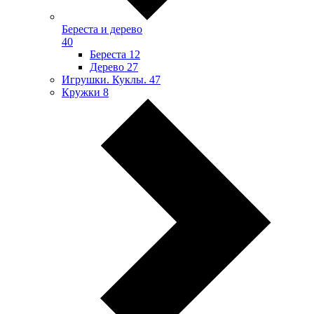
Береста и дерево
40
Береста
12
Дерево
27
Игрушки. Куклы.
47
Кружки
8