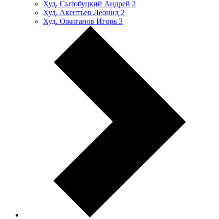
Худ. Сытобуцкий Андрей
2
Худ. Акентьев Леонид
2
Худ. Ожиганов Игорь
3