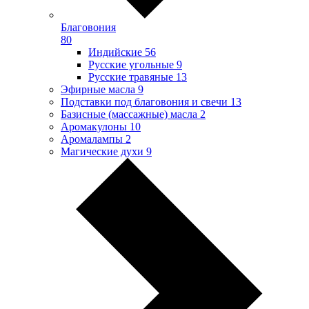
Благовония
80
Индийские
56
Русские угольные
9
Русские травяные
13
Эфирные масла
9
Подставки под благовония и свечи
13
Базисные (массажные) масла
2
Аромакулоны
10
Аромалампы
2
Магические духи
9