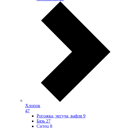
Хлопок
47
Рогожка, чесуча, вафля
9
Бязь
27
Ситец
8