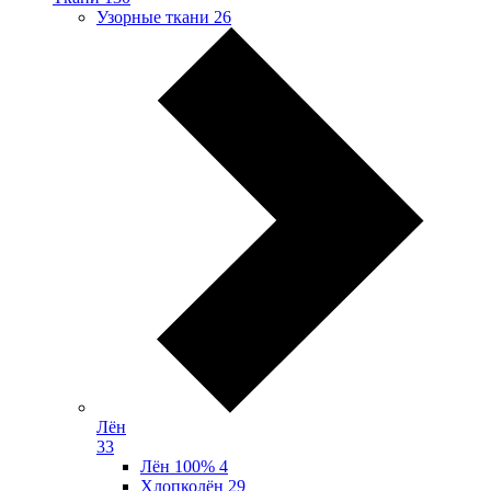
Узорные ткани
26
Лён
33
Лён 100%
4
Хлопколён
29