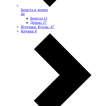
Береста и дерево
40
Береста
12
Дерево
27
Игрушки. Куклы.
47
Кружки
8