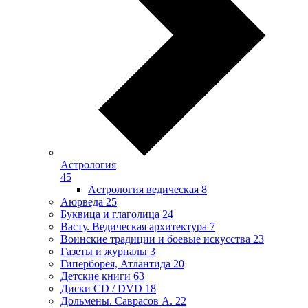
Астрология
45
Астрология ведическая
8
Аюрведа
25
Буквица и глаголица
24
Васту. Ведическая архитектура
7
Воинские традиции и боевые искусства
23
Газеты и журналы
3
Гиперборея, Атлантида
20
Детские книги
63
Диски CD / DVD
18
Дольмены. Саврасов А.
22