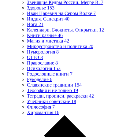
Звенящие Кедры России. Мегре В.
7
Здоровье
153
Иван Царевич на Сером Волке
7
Индия. Санскрит
40
Йога
21
Календари. Блокноты. Открытки.
12
Книги разные
46
Магия и мистика
42
Мироустройство и политика
20
Нумерология
8
ОШО
8
Православие
8
Психология
153
Родословные книги
7
Рукоделие
6
Славянские традиции
154
Теософия и не только
19
Тетради, прописи, раскраски
42
Учебники советские
18
Философия
7
Хиромантия
16