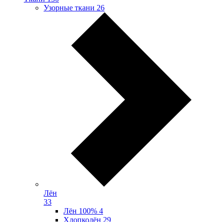
Узорные ткани
26
Лён
33
Лён 100%
4
Хлопколён
29