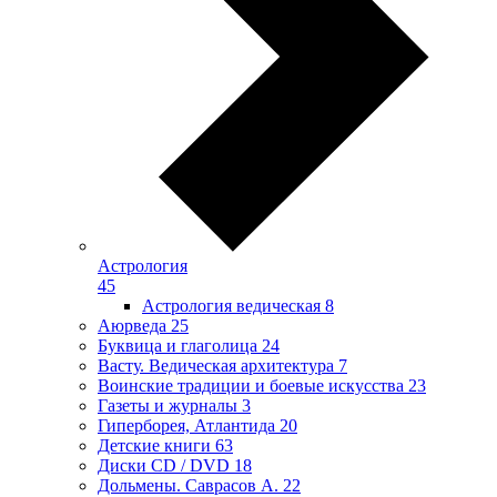
Астрология
45
Астрология ведическая
8
Аюрведа
25
Буквица и глаголица
24
Васту. Ведическая архитектура
7
Воинские традиции и боевые искусства
23
Газеты и журналы
3
Гиперборея, Атлантида
20
Детские книги
63
Диски CD / DVD
18
Дольмены. Саврасов А.
22