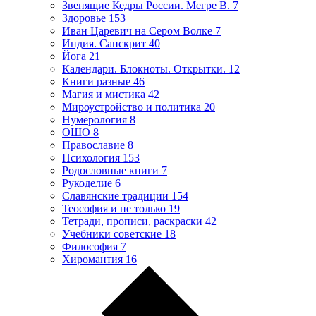
Звенящие Кедры России. Мегре В.
7
Здоровье
153
Иван Царевич на Сером Волке
7
Индия. Санскрит
40
Йога
21
Календари. Блокноты. Открытки.
12
Книги разные
46
Магия и мистика
42
Мироустройство и политика
20
Нумерология
8
ОШО
8
Православие
8
Психология
153
Родословные книги
7
Рукоделие
6
Славянские традиции
154
Теософия и не только
19
Тетради, прописи, раскраски
42
Учебники советские
18
Философия
7
Хиромантия
16