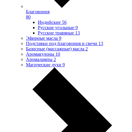
Благовония
80
Индийские
56
Русские угольные
9
Русские травяные
13
Эфирные масла
9
Подставки под благовония и свечи
13
Базисные (массажные) масла
2
Аромакулоны
10
Аромалампы
2
Магические духи
9