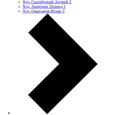
Худ. Сытобуцкий Андрей
2
Худ. Акентьев Леонид
2
Худ. Ожиганов Игорь
3