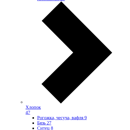
Хлопок
47
Рогожка, чесуча, вафля
9
Бязь
27
Ситец
8