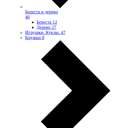
Береста и дерево
40
Береста
12
Дерево
27
Игрушки. Куклы.
47
Кружки
8