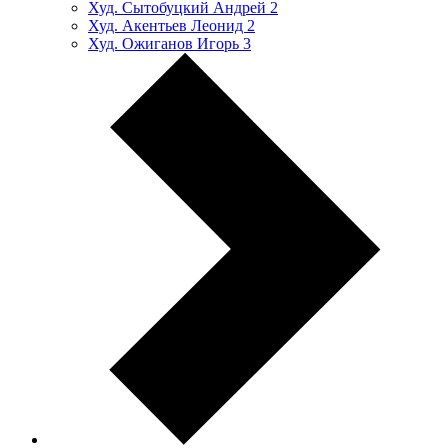
Худ. Сытобуцкий Андрей
2
Худ. Акентьев Леонид
2
Худ. Ожиганов Игорь
3