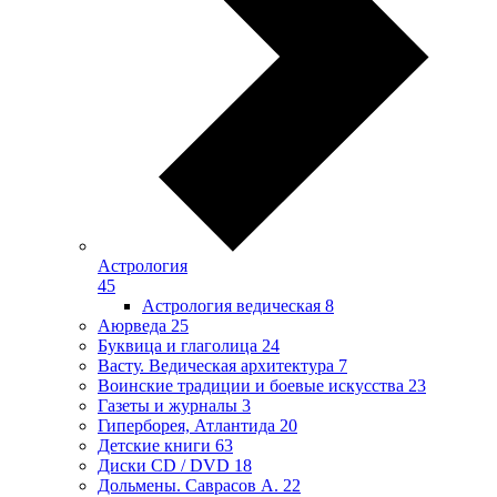
Астрология
45
Астрология ведическая
8
Аюрведа
25
Буквица и глаголица
24
Васту. Ведическая архитектура
7
Воинские традиции и боевые искусства
23
Газеты и журналы
3
Гиперборея, Атлантида
20
Детские книги
63
Диски CD / DVD
18
Дольмены. Саврасов А.
22