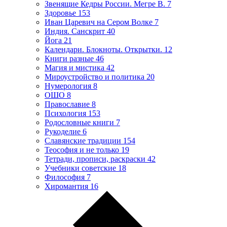
Звенящие Кедры России. Мегре В.
7
Здоровье
153
Иван Царевич на Сером Волке
7
Индия. Санскрит
40
Йога
21
Календари. Блокноты. Открытки.
12
Книги разные
46
Магия и мистика
42
Мироустройство и политика
20
Нумерология
8
ОШО
8
Православие
8
Психология
153
Родословные книги
7
Рукоделие
6
Славянские традиции
154
Теософия и не только
19
Тетради, прописи, раскраски
42
Учебники советские
18
Философия
7
Хиромантия
16