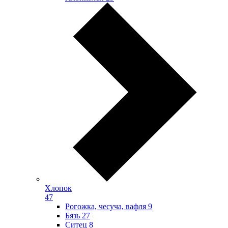
Хлопок
47
Рогожка, чесуча, вафля
9
Бязь
27
Ситец
8