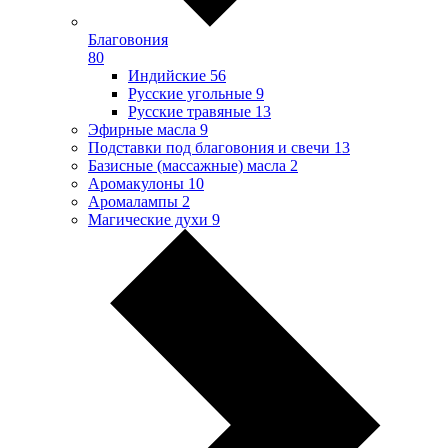
Благовония
80
Индийские
56
Русские угольные
9
Русские травяные
13
Эфирные масла
9
Подставки под благовония и свечи
13
Базисные (массажные) масла
2
Аромакулоны
10
Аромалампы
2
Магические духи
9