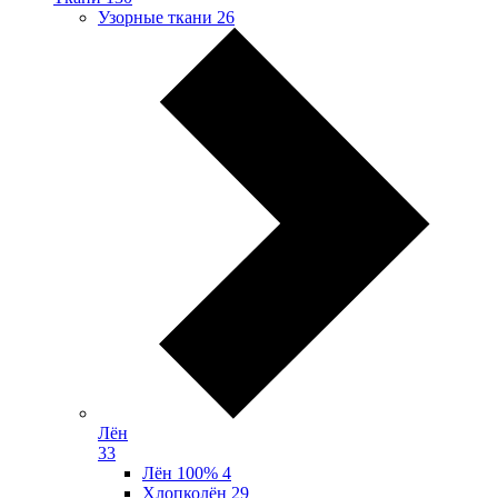
Узорные ткани
26
Лён
33
Лён 100%
4
Хлопколён
29