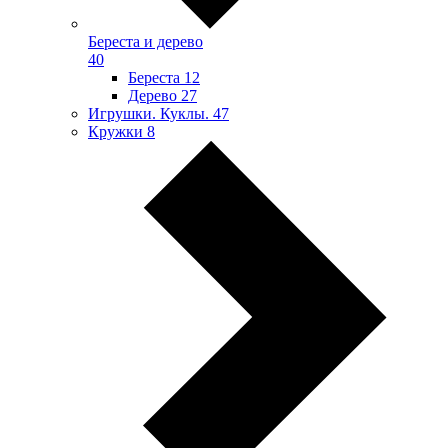
Береста и дерево
40
Береста
12
Дерево
27
Игрушки. Куклы.
47
Кружки
8