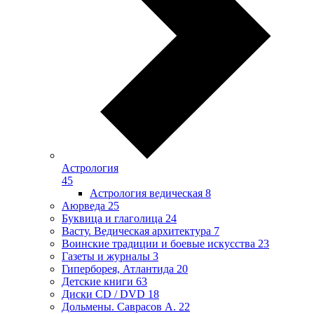
Астрология
45
Астрология ведическая
8
Аюрведа
25
Буквица и глаголица
24
Васту. Ведическая архитектура
7
Воинские традиции и боевые искусства
23
Газеты и журналы
3
Гиперборея, Атлантида
20
Детские книги
63
Диски CD / DVD
18
Дольмены. Саврасов А.
22