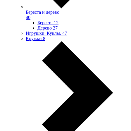
Береста и дерево
40
Береста
12
Дерево
27
Игрушки. Куклы.
47
Кружки
8