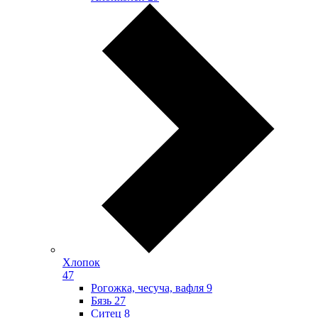
Хлопок
47
Рогожка, чесуча, вафля
9
Бязь
27
Ситец
8