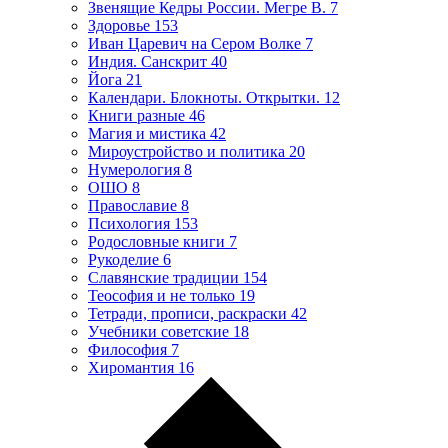
Звенящие Кедры России. Мегре В.
7
Здоровье
153
Иван Царевич на Сером Волке
7
Индия. Санскрит
40
Йога
21
Календари. Блокноты. Открытки.
12
Книги разные
46
Магия и мистика
42
Мироустройство и политика
20
Нумерология
8
ОШО
8
Православие
8
Психология
153
Родословные книги
7
Рукоделие
6
Славянские традиции
154
Теософия и не только
19
Тетради, прописи, раскраски
42
Учебники советские
18
Философия
7
Хиромантия
16