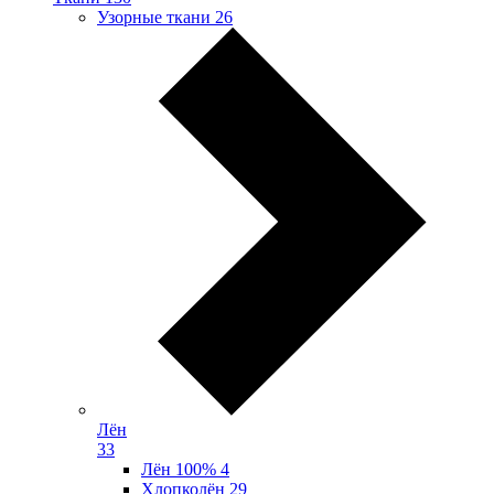
Узорные ткани
26
Лён
33
Лён 100%
4
Хлопколён
29