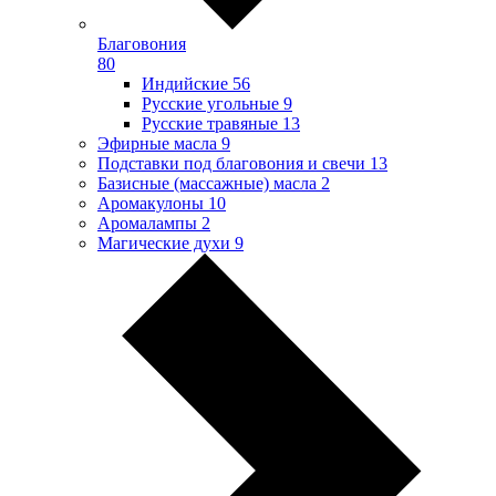
Благовония
80
Индийские
56
Русские угольные
9
Русские травяные
13
Эфирные масла
9
Подставки под благовония и свечи
13
Базисные (массажные) масла
2
Аромакулоны
10
Аромалампы
2
Магические духи
9