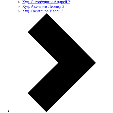
Худ. Сытобуцкий Андрей
2
Худ. Акентьев Леонид
2
Худ. Ожиганов Игорь
3