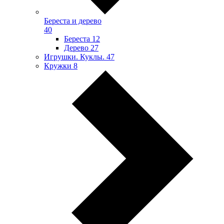
Береста и дерево
40
Береста
12
Дерево
27
Игрушки. Куклы.
47
Кружки
8