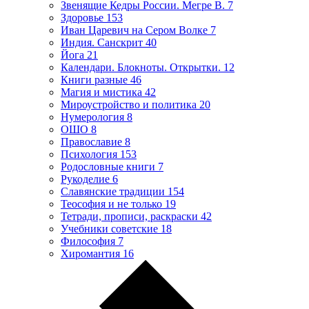
Звенящие Кедры России. Мегре В.
7
Здоровье
153
Иван Царевич на Сером Волке
7
Индия. Санскрит
40
Йога
21
Календари. Блокноты. Открытки.
12
Книги разные
46
Магия и мистика
42
Мироустройство и политика
20
Нумерология
8
ОШО
8
Православие
8
Психология
153
Родословные книги
7
Рукоделие
6
Славянские традиции
154
Теософия и не только
19
Тетради, прописи, раскраски
42
Учебники советские
18
Философия
7
Хиромантия
16