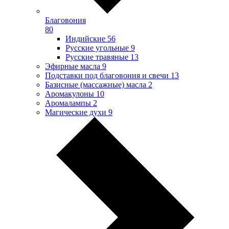
Благовония
80
Индийские
56
Русские угольные
9
Русские травяные
13
Эфирные масла
9
Подставки под благовония и свечи
13
Базисные (массажные) масла
2
Аромакулоны
10
Аромалампы
2
Магические духи
9