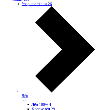
Узорные ткани
26
Лён
33
Лён 100%
4
Хлопколён
29