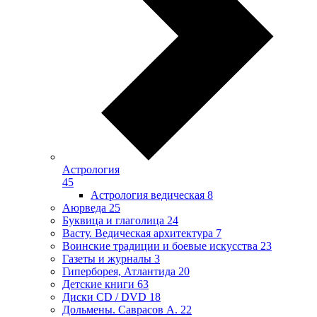
Астрология
45
Астрология ведическая
8
Аюрведа
25
Буквица и глаголица
24
Васту. Ведическая архитектура
7
Воинские традиции и боевые искусства
23
Газеты и журналы
3
Гиперборея, Атлантида
20
Детские книги
63
Диски CD / DVD
18
Дольмены. Саврасов А.
22