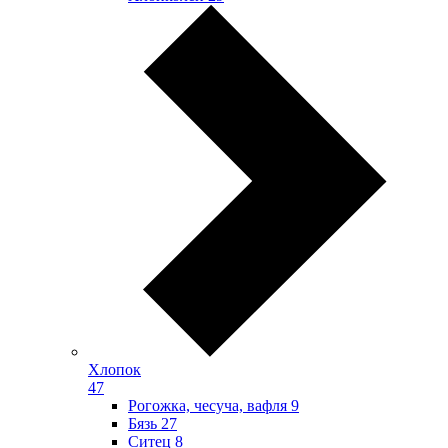
Хлопок
47
Рогожка, чесуча, вафля
9
Бязь
27
Ситец
8