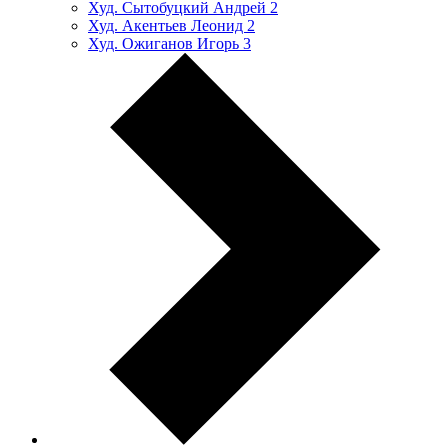
Худ. Сытобуцкий Андрей
2
Худ. Акентьев Леонид
2
Худ. Ожиганов Игорь
3