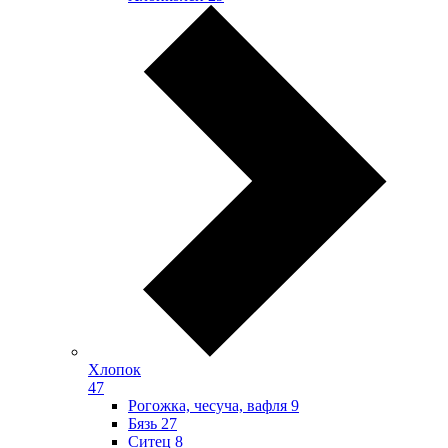
Хлопок
47
Рогожка, чесуча, вафля
9
Бязь
27
Ситец
8