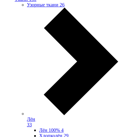
Узорные ткани
26
Лён
33
Лён 100%
4
Хлопколён
29