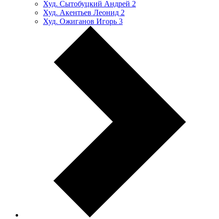
Худ. Сытобуцкий Андрей
2
Худ. Акентьев Леонид
2
Худ. Ожиганов Игорь
3