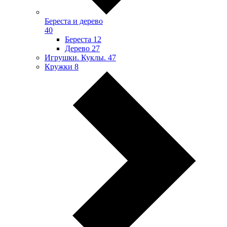
Береста и дерево
40
Береста
12
Дерево
27
Игрушки. Куклы.
47
Кружки
8