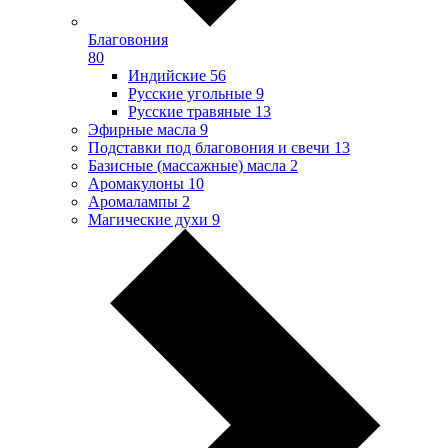
Благовония
80
Индийские
56
Русские угольные
9
Русские травяные
13
Эфирные масла
9
Подставки под благовония и свечи
13
Базисные (массажные) масла
2
Аромакулоны
10
Аромалампы
2
Магические духи
9