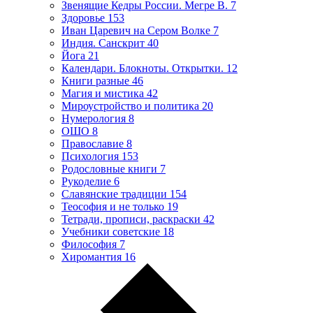
Звенящие Кедры России. Мегре В.
7
Здоровье
153
Иван Царевич на Сером Волке
7
Индия. Санскрит
40
Йога
21
Календари. Блокноты. Открытки.
12
Книги разные
46
Магия и мистика
42
Мироустройство и политика
20
Нумерология
8
ОШО
8
Православие
8
Психология
153
Родословные книги
7
Рукоделие
6
Славянские традиции
154
Теософия и не только
19
Тетради, прописи, раскраски
42
Учебники советские
18
Философия
7
Хиромантия
16