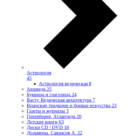
Астрология
45
Астрология ведическая
8
Аюрведа
25
Буквица и глаголица
24
Васту. Ведическая архитектура
7
Воинские традиции и боевые искусства
23
Газеты и журналы
3
Гиперборея, Атлантида
20
Детские книги
63
Диски CD / DVD
18
Дольмены. Саврасов А.
22