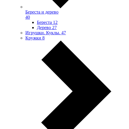
Береста и дерево
40
Береста
12
Дерево
27
Игрушки. Куклы.
47
Кружки
8