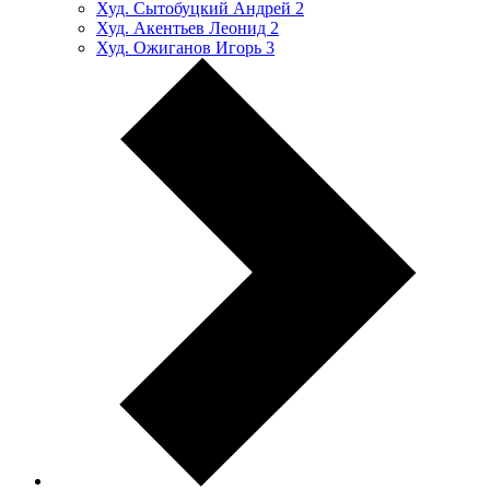
Худ. Сытобуцкий Андрей
2
Худ. Акентьев Леонид
2
Худ. Ожиганов Игорь
3