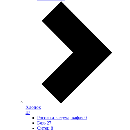
Хлопок
47
Рогожка, чесуча, вафля
9
Бязь
27
Ситец
8