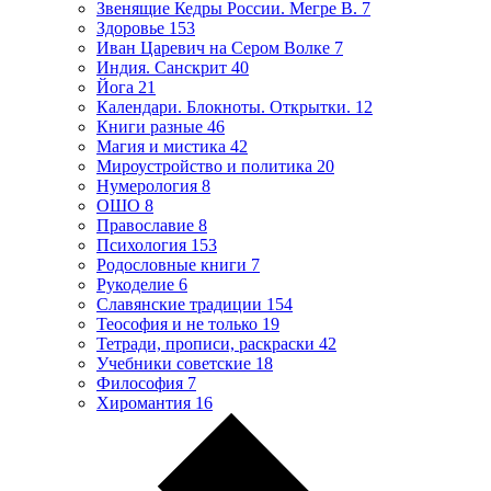
Звенящие Кедры России. Мегре В.
7
Здоровье
153
Иван Царевич на Сером Волке
7
Индия. Санскрит
40
Йога
21
Календари. Блокноты. Открытки.
12
Книги разные
46
Магия и мистика
42
Мироустройство и политика
20
Нумерология
8
ОШО
8
Православие
8
Психология
153
Родословные книги
7
Рукоделие
6
Славянские традиции
154
Теософия и не только
19
Тетради, прописи, раскраски
42
Учебники советские
18
Философия
7
Хиромантия
16