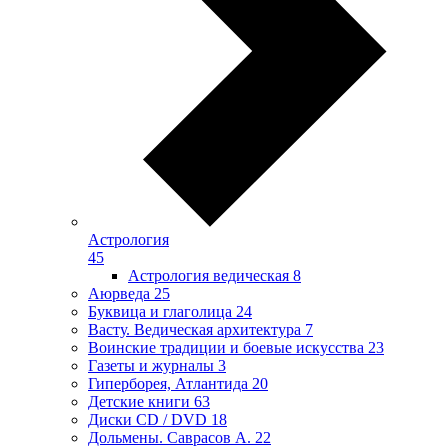
Астрология
45
Астрология ведическая
8
Аюрведа
25
Буквица и глаголица
24
Васту. Ведическая архитектура
7
Воинские традиции и боевые искусства
23
Газеты и журналы
3
Гиперборея, Атлантида
20
Детские книги
63
Диски CD / DVD
18
Дольмены. Саврасов А.
22