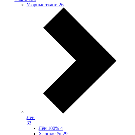
Узорные ткани
26
Лён
33
Лён 100%
4
Хлопколён
29