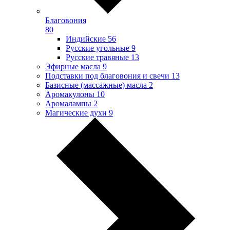
Благовония
80
Индийские
56
Русские угольные
9
Русские травяные
13
Эфирные масла
9
Подставки под благовония и свечи
13
Базисные (массажные) масла
2
Аромакулоны
10
Аромалампы
2
Магические духи
9