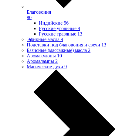
Благовония
80
Индийские
56
Русские угольные
9
Русские травяные
13
Эфирные масла
9
Подставки под благовония и свечи
13
Базисные (массажные) масла
2
Аромакулоны
10
Аромалампы
2
Магические духи
9