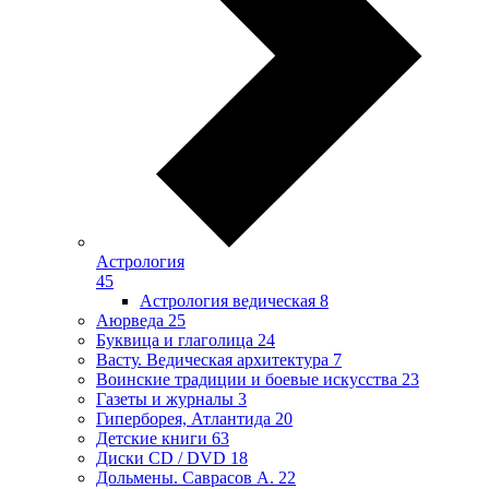
Астрология
45
Астрология ведическая
8
Аюрведа
25
Буквица и глаголица
24
Васту. Ведическая архитектура
7
Воинские традиции и боевые искусства
23
Газеты и журналы
3
Гиперборея, Атлантида
20
Детские книги
63
Диски CD / DVD
18
Дольмены. Саврасов А.
22