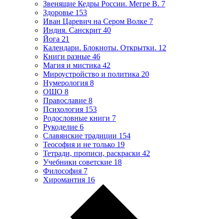
Звенящие Кедры России. Мегре В.
7
Здоровье
153
Иван Царевич на Сером Волке
7
Индия. Санскрит
40
Йога
21
Календари. Блокноты. Открытки.
12
Книги разные
46
Магия и мистика
42
Мироустройство и политика
20
Нумерология
8
ОШО
8
Православие
8
Психология
153
Родословные книги
7
Рукоделие
6
Славянские традиции
154
Теософия и не только
19
Тетради, прописи, раскраски
42
Учебники советские
18
Философия
7
Хиромантия
16