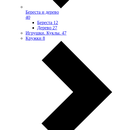
Береста и дерево
40
Береста
12
Дерево
27
Игрушки. Куклы.
47
Кружки
8