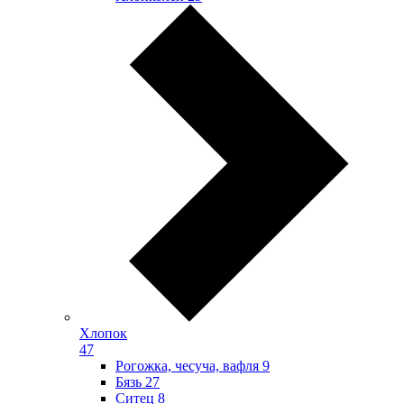
Хлопок
47
Рогожка, чесуча, вафля
9
Бязь
27
Ситец
8