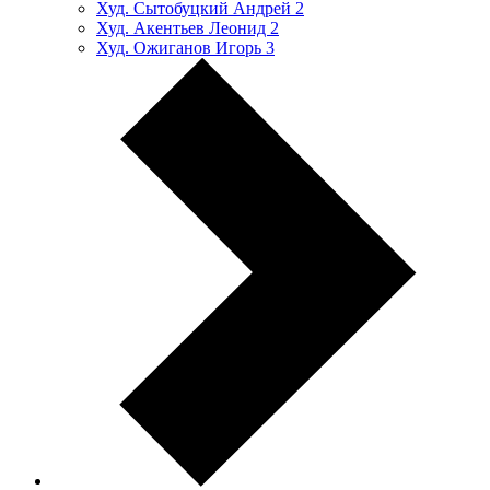
Худ. Сытобуцкий Андрей
2
Худ. Акентьев Леонид
2
Худ. Ожиганов Игорь
3