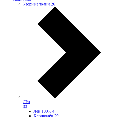
Узорные ткани
26
Лён
33
Лён 100%
4
Хлопколён
29