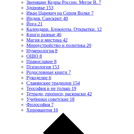
Звенящие Кедры России. Мегре В.
7
Здоровье
153
Иван Царевич на Сером Волке
7
Индия. Санскрит
40
Йога
21
Календари. Блокноты. Открытки.
12
Книги разные
46
Магия и мистика
42
Мироустройство и политика
20
Нумерология
8
ОШО
8
Православие
8
Психология
153
Родословные книги
7
Рукоделие
6
Славянские традиции
154
Теософия и не только
19
Тетради, прописи, раскраски
42
Учебники советские
18
Философия
7
Хиромантия
16