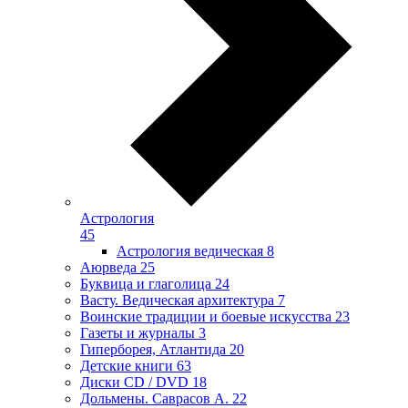
Астрология
45
Астрология ведическая
8
Аюрведа
25
Буквица и глаголица
24
Васту. Ведическая архитектура
7
Воинские традиции и боевые искусства
23
Газеты и журналы
3
Гиперборея, Атлантида
20
Детские книги
63
Диски CD / DVD
18
Дольмены. Саврасов А.
22