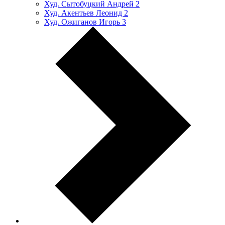
Худ. Сытобуцкий Андрей
2
Худ. Акентьев Леонид
2
Худ. Ожиганов Игорь
3