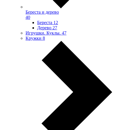
Береста и дерево
40
Береста
12
Дерево
27
Игрушки. Куклы.
47
Кружки
8