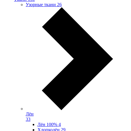
Узорные ткани
26
Лён
33
Лён 100%
4
Хлопколён
29