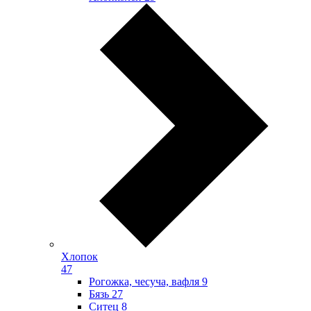
Хлопок
47
Рогожка, чесуча, вафля
9
Бязь
27
Ситец
8