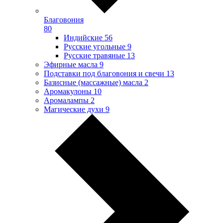
Благовония
80
Индийские
56
Русские угольные
9
Русские травяные
13
Эфирные масла
9
Подставки под благовония и свечи
13
Базисные (массажные) масла
2
Аромакулоны
10
Аромалампы
2
Магические духи
9