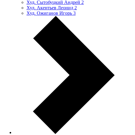
Худ. Сытобуцкий Андрей
2
Худ. Акентьев Леонид
2
Худ. Ожиганов Игорь
3