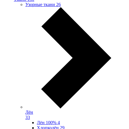
Узорные ткани
26
Лён
33
Лён 100%
4
Хлопколён
29