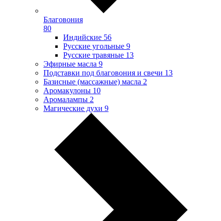
Благовония
80
Индийские
56
Русские угольные
9
Русские травяные
13
Эфирные масла
9
Подставки под благовония и свечи
13
Базисные (массажные) масла
2
Аромакулоны
10
Аромалампы
2
Магические духи
9