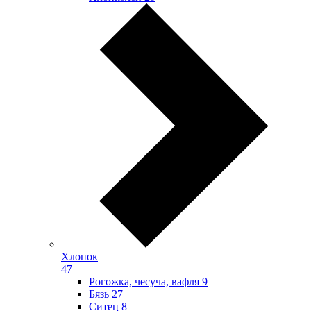
Хлопок
47
Рогожка, чесуча, вафля
9
Бязь
27
Ситец
8