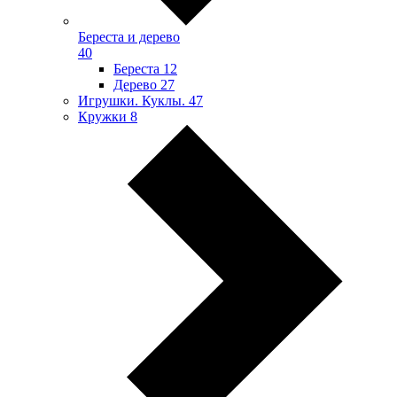
Береста и дерево
40
Береста
12
Дерево
27
Игрушки. Куклы.
47
Кружки
8