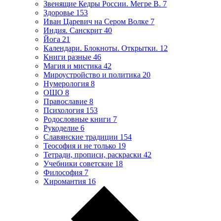
Звенящие Кедры России. Мегре В.
7
Здоровье
153
Иван Царевич на Сером Волке
7
Индия. Санскрит
40
Йога
21
Календари. Блокноты. Открытки.
12
Книги разные
46
Магия и мистика
42
Мироустройство и политика
20
Нумерология
8
ОШО
8
Православие
8
Психология
153
Родословные книги
7
Рукоделие
6
Славянские традиции
154
Теософия и не только
19
Тетради, прописи, раскраски
42
Учебники советские
18
Философия
7
Хиромантия
16