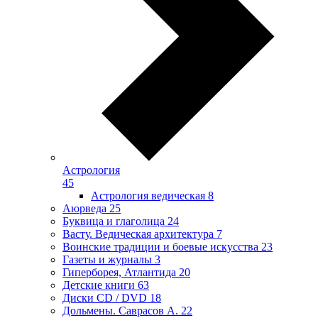
Астрология
45
Астрология ведическая
8
Аюрведа
25
Буквица и глаголица
24
Васту. Ведическая архитектура
7
Воинские традиции и боевые искусства
23
Газеты и журналы
3
Гиперборея, Атлантида
20
Детские книги
63
Диски CD / DVD
18
Дольмены. Саврасов А.
22