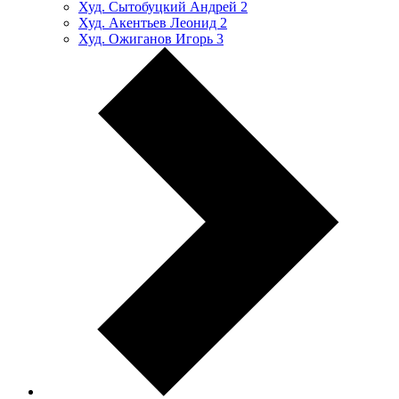
Худ. Сытобуцкий Андрей
2
Худ. Акентьев Леонид
2
Худ. Ожиганов Игорь
3