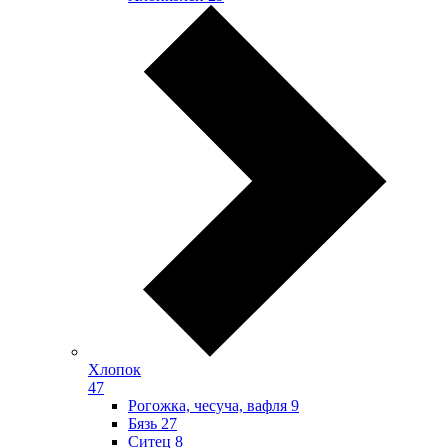
Хлопок
47
Рогожка, чесуча, вафля
9
Бязь
27
Ситец
8