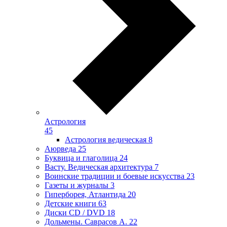
Астрология
45
Астрология ведическая
8
Аюрведа
25
Буквица и глаголица
24
Васту. Ведическая архитектура
7
Воинские традиции и боевые искусства
23
Газеты и журналы
3
Гиперборея, Атлантида
20
Детские книги
63
Диски CD / DVD
18
Дольмены. Саврасов А.
22