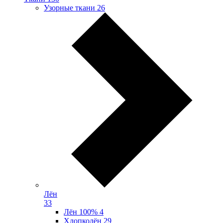
Узорные ткани
26
Лён
33
Лён 100%
4
Хлопколён
29