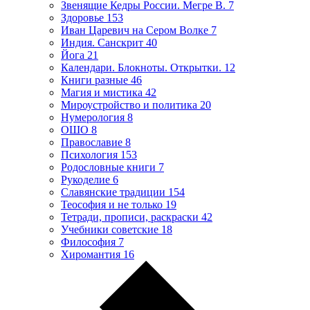
Звенящие Кедры России. Мегре В.
7
Здоровье
153
Иван Царевич на Сером Волке
7
Индия. Санскрит
40
Йога
21
Календари. Блокноты. Открытки.
12
Книги разные
46
Магия и мистика
42
Мироустройство и политика
20
Нумерология
8
ОШО
8
Православие
8
Психология
153
Родословные книги
7
Рукоделие
6
Славянские традиции
154
Теософия и не только
19
Тетради, прописи, раскраски
42
Учебники советские
18
Философия
7
Хиромантия
16