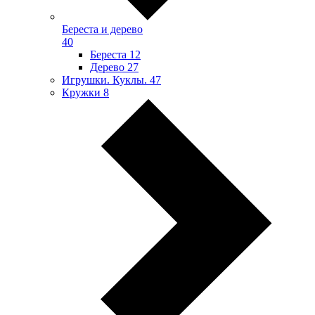
Береста и дерево
40
Береста
12
Дерево
27
Игрушки. Куклы.
47
Кружки
8