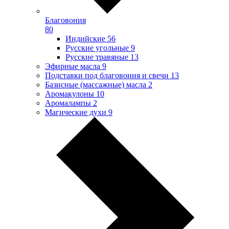
Благовония
80
Индийские
56
Русские угольные
9
Русские травяные
13
Эфирные масла
9
Подставки под благовония и свечи
13
Базисные (массажные) масла
2
Аромакулоны
10
Аромалампы
2
Магические духи
9