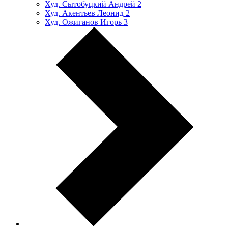
Худ. Сытобуцкий Андрей
2
Худ. Акентьев Леонид
2
Худ. Ожиганов Игорь
3