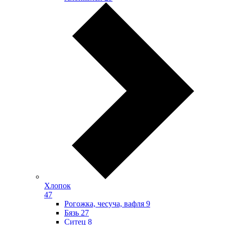
Хлопок
47
Рогожка, чесуча, вафля
9
Бязь
27
Ситец
8