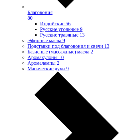
Благовония
80
Индийские
56
Русские угольные
9
Русские травяные
13
Эфирные масла
9
Подставки под благовония и свечи
13
Базисные (массажные) масла
2
Аромакулоны
10
Аромалампы
2
Магические духи
9