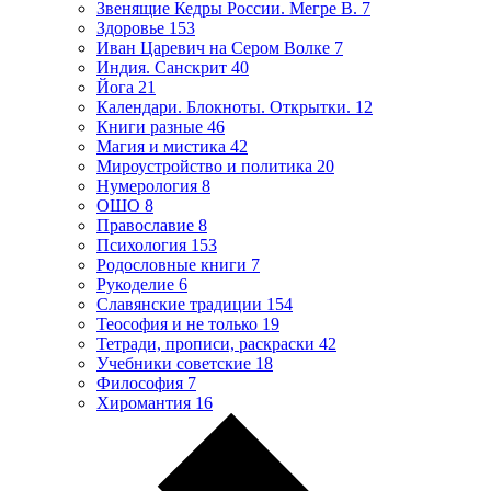
Звенящие Кедры России. Мегре В.
7
Здоровье
153
Иван Царевич на Сером Волке
7
Индия. Санскрит
40
Йога
21
Календари. Блокноты. Открытки.
12
Книги разные
46
Магия и мистика
42
Мироустройство и политика
20
Нумерология
8
ОШО
8
Православие
8
Психология
153
Родословные книги
7
Рукоделие
6
Славянские традиции
154
Теософия и не только
19
Тетради, прописи, раскраски
42
Учебники советские
18
Философия
7
Хиромантия
16