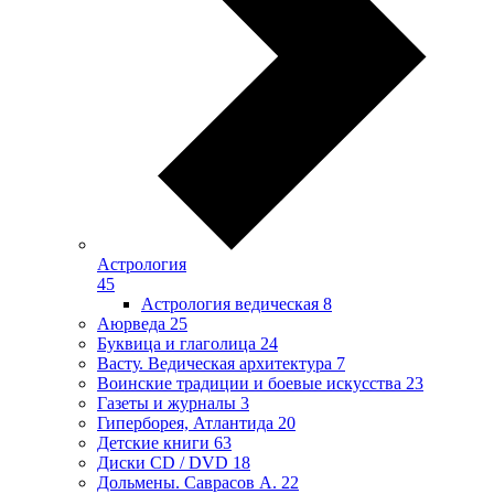
Астрология
45
Астрология ведическая
8
Аюрведа
25
Буквица и глаголица
24
Васту. Ведическая архитектура
7
Воинские традиции и боевые искусства
23
Газеты и журналы
3
Гиперборея, Атлантида
20
Детские книги
63
Диски CD / DVD
18
Дольмены. Саврасов А.
22