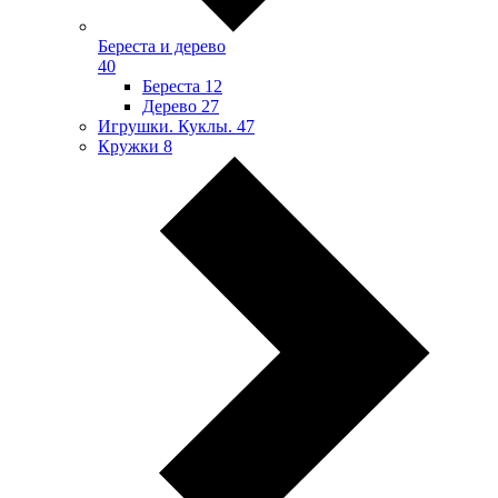
Береста и дерево
40
Береста
12
Дерево
27
Игрушки. Куклы.
47
Кружки
8