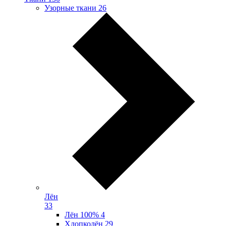
Узорные ткани
26
Лён
33
Лён 100%
4
Хлопколён
29