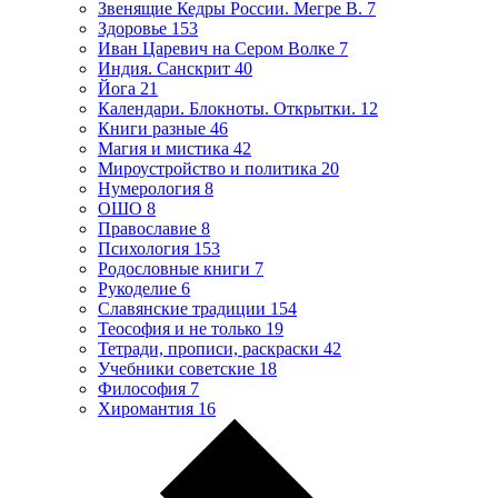
Звенящие Кедры России. Мегре В.
7
Здоровье
153
Иван Царевич на Сером Волке
7
Индия. Санскрит
40
Йога
21
Календари. Блокноты. Открытки.
12
Книги разные
46
Магия и мистика
42
Мироустройство и политика
20
Нумерология
8
ОШО
8
Православие
8
Психология
153
Родословные книги
7
Рукоделие
6
Славянские традиции
154
Теософия и не только
19
Тетради, прописи, раскраски
42
Учебники советские
18
Философия
7
Хиромантия
16