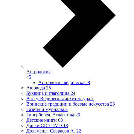
Астрология
45
Астрология ведическая
8
Аюрведа
25
Буквица и глаголица
24
Васту. Ведическая архитектура
7
Воинские традиции и боевые искусства
23
Газеты и журналы
3
Гиперборея, Атлантида
20
Детские книги
63
Диски CD / DVD
18
Дольмены. Саврасов А.
22