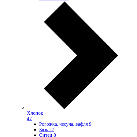
Хлопок
47
Рогожка, чесуча, вафля
9
Бязь
27
Ситец
8