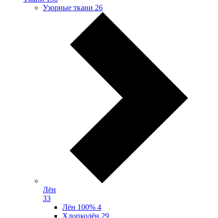
Узорные ткани
26
Лён
33
Лён 100%
4
Хлопколён
29