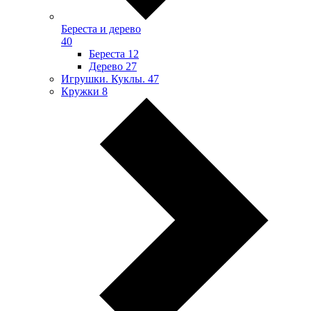
Береста и дерево
40
Береста
12
Дерево
27
Игрушки. Куклы.
47
Кружки
8