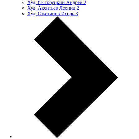
Худ. Сытобуцкий Андрей
2
Худ. Акентьев Леонид
2
Худ. Ожиганов Игорь
3