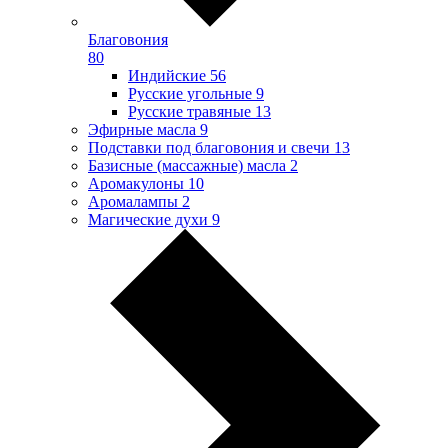
Благовония
80
Индийские
56
Русские угольные
9
Русские травяные
13
Эфирные масла
9
Подставки под благовония и свечи
13
Базисные (массажные) масла
2
Аромакулоны
10
Аромалампы
2
Магические духи
9