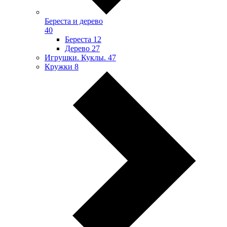
Береста и дерево
40
Береста
12
Дерево
27
Игрушки. Куклы.
47
Кружки
8