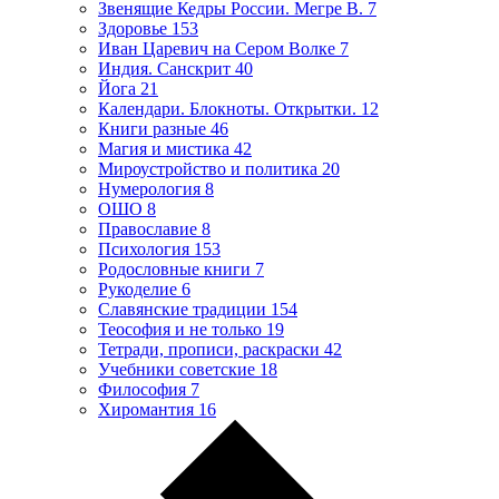
Звенящие Кедры России. Мегре В.
7
Здоровье
153
Иван Царевич на Сером Волке
7
Индия. Санскрит
40
Йога
21
Календари. Блокноты. Открытки.
12
Книги разные
46
Магия и мистика
42
Мироустройство и политика
20
Нумерология
8
ОШО
8
Православие
8
Психология
153
Родословные книги
7
Рукоделие
6
Славянские традиции
154
Теософия и не только
19
Тетради, прописи, раскраски
42
Учебники советские
18
Философия
7
Хиромантия
16