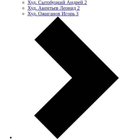
Худ. Сытобуцкий Андрей
2
Худ. Акентьев Леонид
2
Худ. Ожиганов Игорь
3