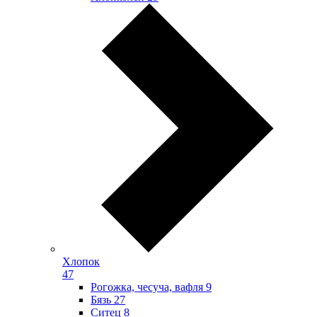
Хлопок
47
Рогожка, чесуча, вафля
9
Бязь
27
Ситец
8