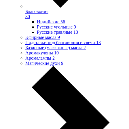
Благовония
80
Индийские
56
Русские угольные
9
Русские травяные
13
Эфирные масла
9
Подставки под благовония и свечи
13
Базисные (массажные) масла
2
Аромакулоны
10
Аромалампы
2
Магические духи
9