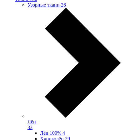
Узорные ткани
26
Лён
33
Лён 100%
4
Хлопколён
29