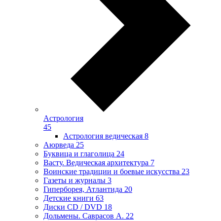
Астрология
45
Астрология ведическая
8
Аюрведа
25
Буквица и глаголица
24
Васту. Ведическая архитектура
7
Воинские традиции и боевые искусства
23
Газеты и журналы
3
Гиперборея, Атлантида
20
Детские книги
63
Диски CD / DVD
18
Дольмены. Саврасов А.
22