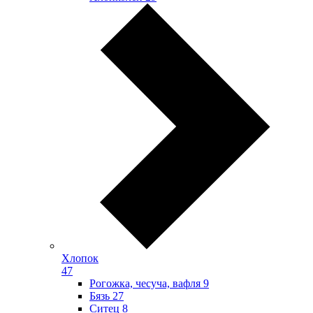
Хлопок
47
Рогожка, чесуча, вафля
9
Бязь
27
Ситец
8