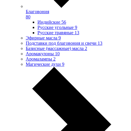
Благовония
80
Индийские
56
Русские угольные
9
Русские травяные
13
Эфирные масла
9
Подставки под благовония и свечи
13
Базисные (массажные) масла
2
Аромакулоны
10
Аромалампы
2
Магические духи
9