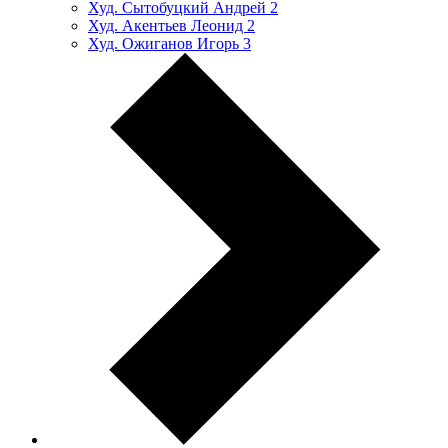
Худ. Сытобуцкий Андрей
2
Худ. Акентьев Леонид
2
Худ. Ожиганов Игорь
3