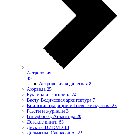
Астрология
45
Астрология ведическая
8
Аюрведа
25
Буквица и глаголица
24
Васту. Ведическая архитектура
7
Воинские традиции и боевые искусства
23
Газеты и журналы
3
Гиперборея, Атлантида
20
Детские книги
63
Диски CD / DVD
18
Дольмены. Саврасов А.
22