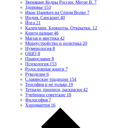
Звенящие Кедры России. Мегре В.
7
Здоровье
153
Иван Царевич на Сером Волке
7
Индия. Санскрит
40
Йога
21
Календари. Блокноты. Открытки.
12
Книги разные
46
Магия и мистика
42
Мироустройство и политика
20
Нумерология
8
ОШО
8
Православие
8
Психология
153
Родословные книги
7
Рукоделие
6
Славянские традиции
154
Теософия и не только
19
Тетради, прописи, раскраски
42
Учебники советские
18
Философия
7
Хиромантия
16