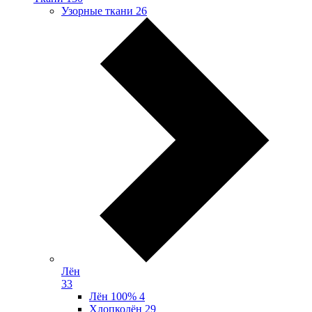
Узорные ткани
26
Лён
33
Лён 100%
4
Хлопколён
29