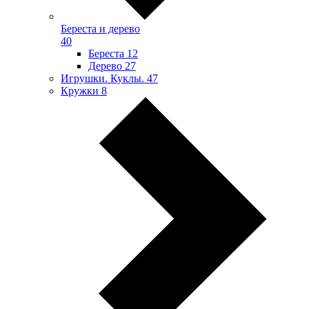
Береста и дерево
40
Береста
12
Дерево
27
Игрушки. Куклы.
47
Кружки
8