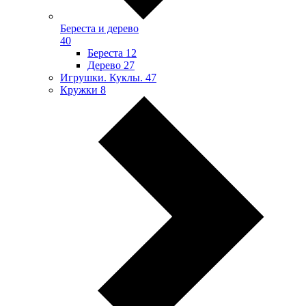
Береста и дерево
40
Береста
12
Дерево
27
Игрушки. Куклы.
47
Кружки
8