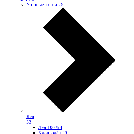
Узорные ткани
26
Лён
33
Лён 100%
4
Хлопколён
29