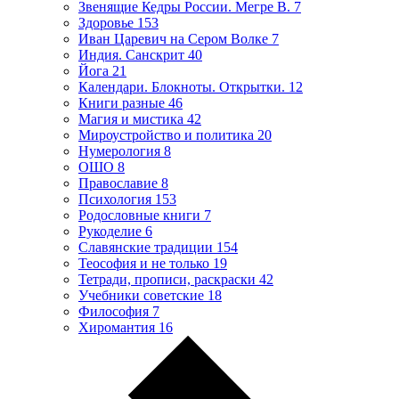
Звенящие Кедры России. Мегре В.
7
Здоровье
153
Иван Царевич на Сером Волке
7
Индия. Санскрит
40
Йога
21
Календари. Блокноты. Открытки.
12
Книги разные
46
Магия и мистика
42
Мироустройство и политика
20
Нумерология
8
ОШО
8
Православие
8
Психология
153
Родословные книги
7
Рукоделие
6
Славянские традиции
154
Теософия и не только
19
Тетради, прописи, раскраски
42
Учебники советские
18
Философия
7
Хиромантия
16