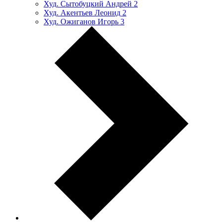
Худ. Сытобуцкий Андрей
2
Худ. Акентьев Леонид
2
Худ. Ожиганов Игорь
3