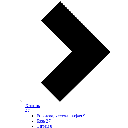
Хлопок
47
Рогожка, чесуча, вафля
9
Бязь
27
Ситец
8