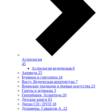
Астрология
45
Астрология ведическая
8
Аюрведа
25
Буквица и глаголица
24
Васту. Ведическая архитектура
7
Воинские традиции и боевые искусства
23
Газеты и журналы
3
Гиперборея, Атлантида
20
Детские книги
63
Диски CD / DVD
18
Дольмены. Саврасов А.
22