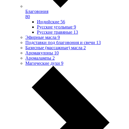
Благовония
80
Индийские
56
Русские угольные
9
Русские травяные
13
Эфирные масла
9
Подставки под благовония и свечи
13
Базисные (массажные) масла
2
Аромакулоны
10
Аромалампы
2
Магические духи
9