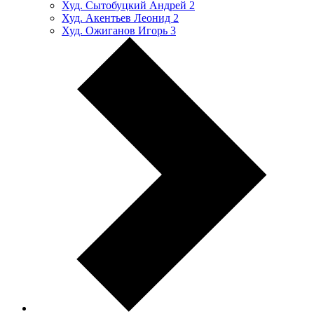
Худ. Сытобуцкий Андрей
2
Худ. Акентьев Леонид
2
Худ. Ожиганов Игорь
3