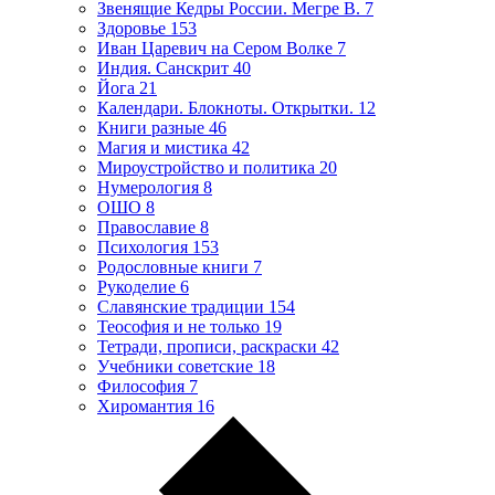
Звенящие Кедры России. Мегре В.
7
Здоровье
153
Иван Царевич на Сером Волке
7
Индия. Санскрит
40
Йога
21
Календари. Блокноты. Открытки.
12
Книги разные
46
Магия и мистика
42
Мироустройство и политика
20
Нумерология
8
ОШО
8
Православие
8
Психология
153
Родословные книги
7
Рукоделие
6
Славянские традиции
154
Теософия и не только
19
Тетради, прописи, раскраски
42
Учебники советские
18
Философия
7
Хиромантия
16