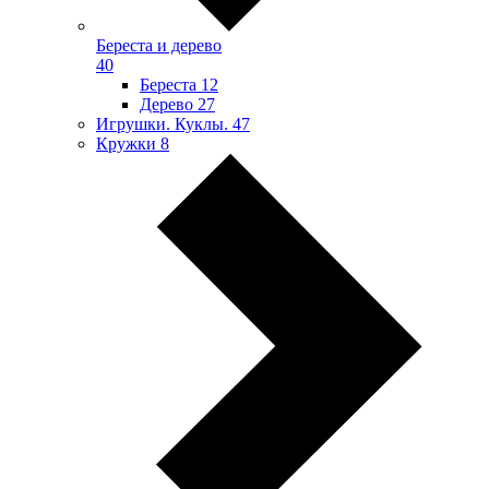
Береста и дерево
40
Береста
12
Дерево
27
Игрушки. Куклы.
47
Кружки
8