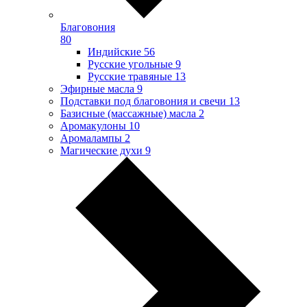
Благовония
80
Индийские
56
Русские угольные
9
Русские травяные
13
Эфирные масла
9
Подставки под благовония и свечи
13
Базисные (массажные) масла
2
Аромакулоны
10
Аромалампы
2
Магические духи
9