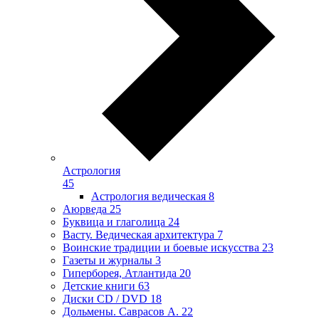
Астрология
45
Астрология ведическая
8
Аюрведа
25
Буквица и глаголица
24
Васту. Ведическая архитектура
7
Воинские традиции и боевые искусства
23
Газеты и журналы
3
Гиперборея, Атлантида
20
Детские книги
63
Диски CD / DVD
18
Дольмены. Саврасов А.
22