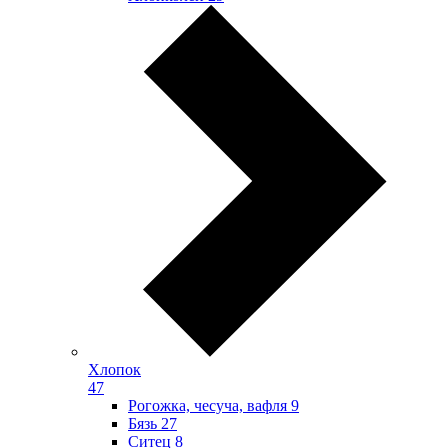
Хлопок
47
Рогожка, чесуча, вафля
9
Бязь
27
Ситец
8