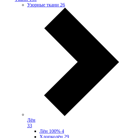
Узорные ткани
26
Лён
33
Лён 100%
4
Хлопколён
29