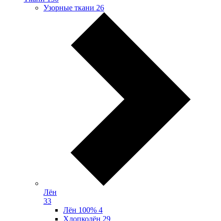
Узорные ткани
26
Лён
33
Лён 100%
4
Хлопколён
29