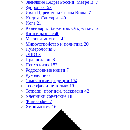
Звенящие Кедры России. Мегре В.
7
Здоровье
153
Иван Царевич на Сером Волке
7
Индия. Санскрит
40
Йога
21
Календари. Блокноты. Открытки.
12
Книги разные
46
Магия и мистика
42
Мироустройство и политика
20
Нумерология
8
ОШО
8
Православие
8
Психология
153
Родословные книги
7
Рукоделие
6
Славянские традиции
154
Теософия и не только
19
Тетради, прописи, раскраски
42
Учебники советские
18
Философия
7
Хиромантия
16