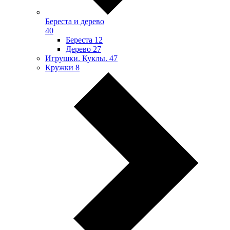
Береста и дерево
40
Береста
12
Дерево
27
Игрушки. Куклы.
47
Кружки
8