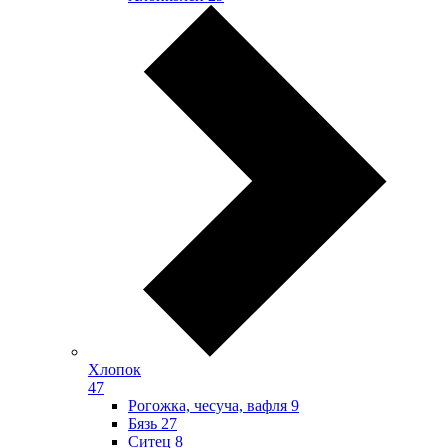
Хлопок
47
Рогожка, чесуча, вафля
9
Бязь
27
Ситец
8