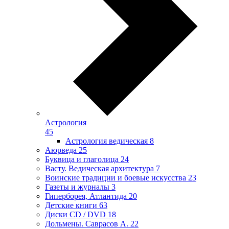
Астрология
45
Астрология ведическая
8
Аюрведа
25
Буквица и глаголица
24
Васту. Ведическая архитектура
7
Воинские традиции и боевые искусства
23
Газеты и журналы
3
Гиперборея, Атлантида
20
Детские книги
63
Диски CD / DVD
18
Дольмены. Саврасов А.
22