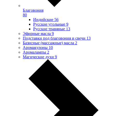
Благовония
80
Индийские
56
Русские угольные
9
Русские травяные
13
Эфирные масла
9
Подставки под благовония и свечи
13
Базисные (массажные) масла
2
Аромакулоны
10
Аромалампы
2
Магические духи
9