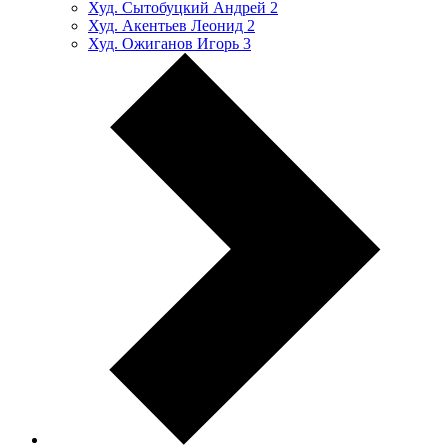
Худ. Сытобуцкий Андрей
2
Худ. Акентьев Леонид
2
Худ. Ожиганов Игорь
3