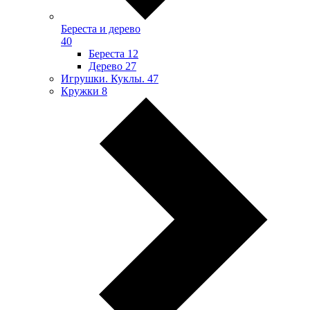
Береста и дерево
40
Береста
12
Дерево
27
Игрушки. Куклы.
47
Кружки
8