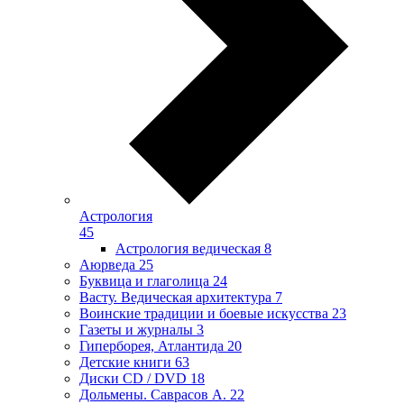
Астрология
45
Астрология ведическая
8
Аюрведа
25
Буквица и глаголица
24
Васту. Ведическая архитектура
7
Воинские традиции и боевые искусства
23
Газеты и журналы
3
Гиперборея, Атлантида
20
Детские книги
63
Диски CD / DVD
18
Дольмены. Саврасов А.
22