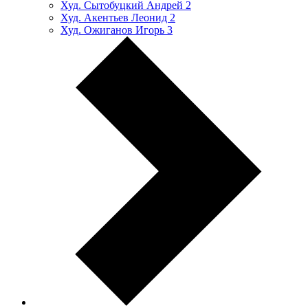
Худ. Сытобуцкий Андрей
2
Худ. Акентьев Леонид
2
Худ. Ожиганов Игорь
3