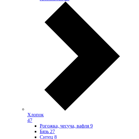
Хлопок
47
Рогожка, чесуча, вафля
9
Бязь
27
Ситец
8