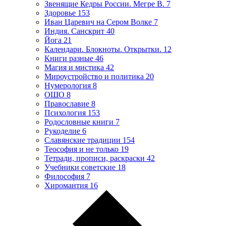
Звенящие Кедры России. Мегре В.
7
Здоровье
153
Иван Царевич на Сером Волке
7
Индия. Санскрит
40
Йога
21
Календари. Блокноты. Открытки.
12
Книги разные
46
Магия и мистика
42
Мироустройство и политика
20
Нумерология
8
ОШО
8
Православие
8
Психология
153
Родословные книги
7
Рукоделие
6
Славянские традиции
154
Теософия и не только
19
Тетради, прописи, раскраски
42
Учебники советские
18
Философия
7
Хиромантия
16