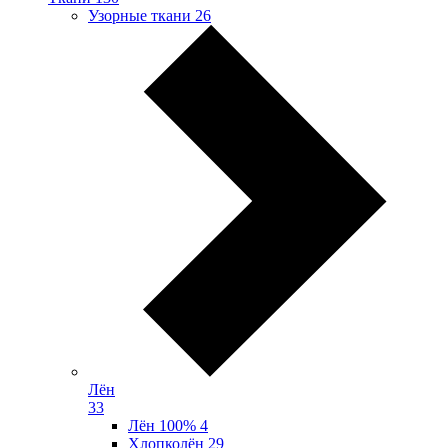
Узорные ткани
26
Лён
33
Лён 100%
4
Хлопколён
29