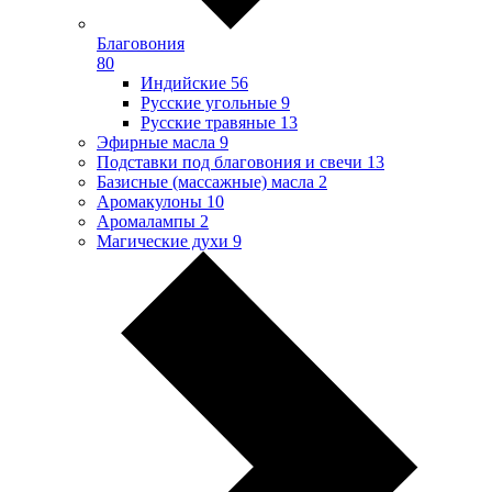
Благовония
80
Индийские
56
Русские угольные
9
Русские травяные
13
Эфирные масла
9
Подставки под благовония и свечи
13
Базисные (массажные) масла
2
Аромакулоны
10
Аромалампы
2
Магические духи
9