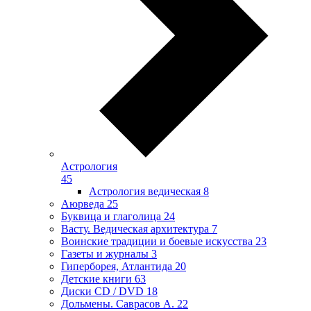
Астрология
45
Астрология ведическая
8
Аюрведа
25
Буквица и глаголица
24
Васту. Ведическая архитектура
7
Воинские традиции и боевые искусства
23
Газеты и журналы
3
Гиперборея, Атлантида
20
Детские книги
63
Диски CD / DVD
18
Дольмены. Саврасов А.
22