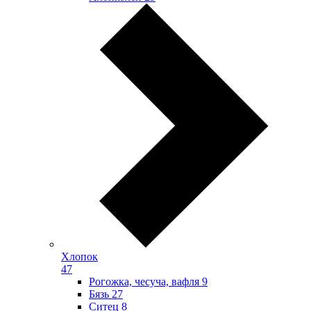
Хлопок
47
Рогожка, чесуча, вафля
9
Бязь
27
Ситец
8