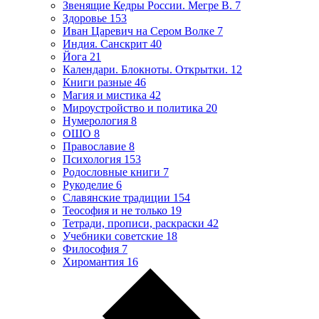
Звенящие Кедры России. Мегре В.
7
Здоровье
153
Иван Царевич на Сером Волке
7
Индия. Санскрит
40
Йога
21
Календари. Блокноты. Открытки.
12
Книги разные
46
Магия и мистика
42
Мироустройство и политика
20
Нумерология
8
ОШО
8
Православие
8
Психология
153
Родословные книги
7
Рукоделие
6
Славянские традиции
154
Теософия и не только
19
Тетради, прописи, раскраски
42
Учебники советские
18
Философия
7
Хиромантия
16