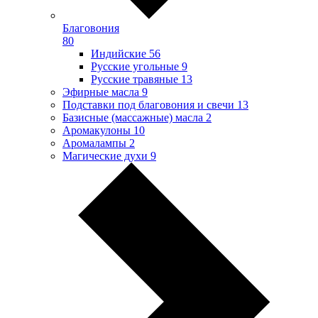
Благовония
80
Индийские
56
Русские угольные
9
Русские травяные
13
Эфирные масла
9
Подставки под благовония и свечи
13
Базисные (массажные) масла
2
Аромакулоны
10
Аромалампы
2
Магические духи
9