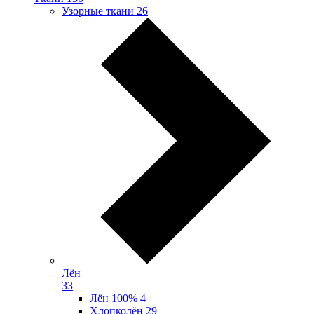
Узорные ткани
26
Лён
33
Лён 100%
4
Хлопколён
29