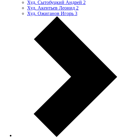
Худ. Сытобуцкий Андрей
2
Худ. Акентьев Леонид
2
Худ. Ожиганов Игорь
3