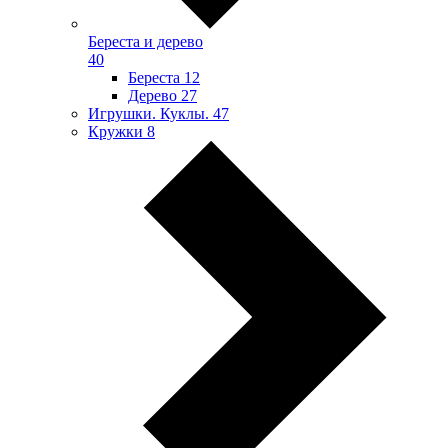
Береста и дерево
40
Береста
12
Дерево
27
Игрушки. Куклы.
47
Кружки
8