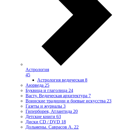
Астрология
45
Астрология ведическая
8
Аюрведа
25
Буквица и глаголица
24
Васту. Ведическая архитектура
7
Воинские традиции и боевые искусства
23
Газеты и журналы
3
Гиперборея, Атлантида
20
Детские книги
63
Диски CD / DVD
18
Дольмены. Саврасов А.
22