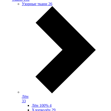
Узорные ткани
26
Лён
33
Лён 100%
4
Хлопколён
29