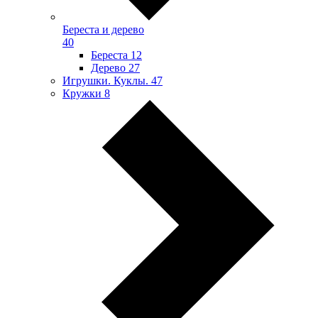
Береста и дерево
40
Береста
12
Дерево
27
Игрушки. Куклы.
47
Кружки
8