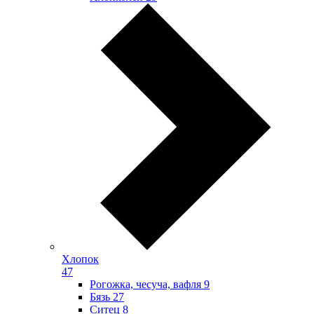
Хлопок
47
Рогожка, чесуча, вафля
9
Бязь
27
Ситец
8