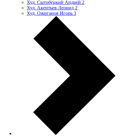
Худ. Сытобуцкий Андрей
2
Худ. Акентьев Леонид
2
Худ. Ожиганов Игорь
3