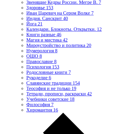
Звенящие Кедры России. Мегре В.
7
Здоровье
153
Иван Царевич на Сером Волке
7
Индия. Санскрит
40
Йога
21
Календари. Блокноты. Открытки.
12
Книги разные
46
Магия и мистика
42
Мироустройство и политика
20
Нумерология
8
ОШО
8
Православие
8
Психология
153
Родословные книги
7
Рукоделие
6
Славянские традиции
154
Теософия и не только
19
Тетради, прописи, раскраски
42
Учебники советские
18
Философия
7
Хиромантия
16