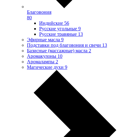
Благовония
80
Индийские
56
Русские угольные
9
Русские травяные
13
Эфирные масла
9
Подставки под благовония и свечи
13
Базисные (массажные) масла
2
Аромакулоны
10
Аромалампы
2
Магические духи
9