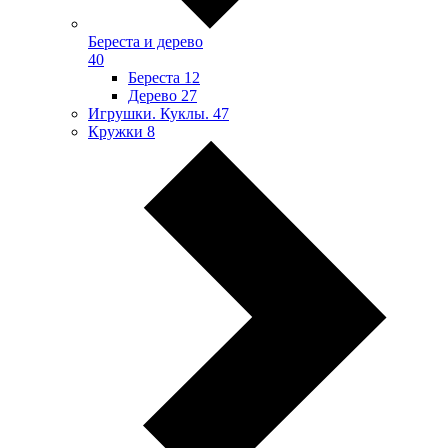
Береста и дерево
40
Береста
12
Дерево
27
Игрушки. Куклы.
47
Кружки
8