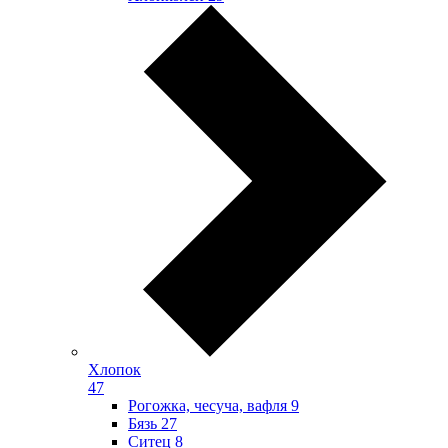
Хлопок
47
Рогожка, чесуча, вафля
9
Бязь
27
Ситец
8