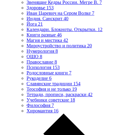
Звенящие Кедры России. Мегре В.
7
Здоровье
153
Иван Царевич на Сером Волке
7
Индия. Санскрит
40
Йога
21
Календари. Блокноты. Открытки.
12
Книги разные
46
Магия и мистика
42
Мироустройство и политика
20
Нумерология
8
ОШО
8
Православие
8
Психология
153
Родословные книги
7
Рукоделие
6
Славянские традиции
154
Теософия и не только
19
Тетради, прописи, раскраски
42
Учебники советские
18
Философия
7
Хиромантия
16