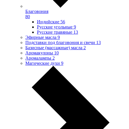
Благовония
80
Индийские
56
Русские угольные
9
Русские травяные
13
Эфирные масла
9
Подставки под благовония и свечи
13
Базисные (массажные) масла
2
Аромакулоны
10
Аромалампы
2
Магические духи
9