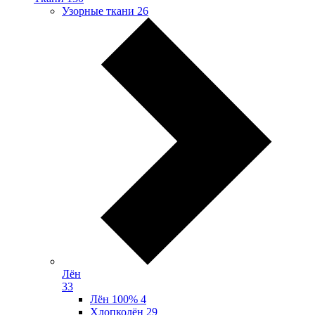
Узорные ткани
26
Лён
33
Лён 100%
4
Хлопколён
29