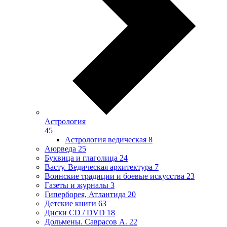
Астрология
45
Астрология ведическая
8
Аюрведа
25
Буквица и глаголица
24
Васту. Ведическая архитектура
7
Воинские традиции и боевые искусства
23
Газеты и журналы
3
Гиперборея, Атлантида
20
Детские книги
63
Диски CD / DVD
18
Дольмены. Саврасов А.
22