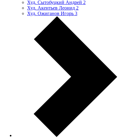
Худ. Сытобуцкий Андрей
2
Худ. Акентьев Леонид
2
Худ. Ожиганов Игорь
3