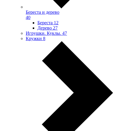
Береста и дерево
40
Береста
12
Дерево
27
Игрушки. Куклы.
47
Кружки
8