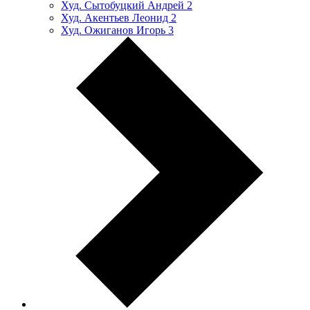
Худ. Сытобуцкий Андрей
2
Худ. Акентьев Леонид
2
Худ. Ожиганов Игорь
3