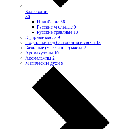
Благовония
80
Индийские
56
Русские угольные
9
Русские травяные
13
Эфирные масла
9
Подставки под благовония и свечи
13
Базисные (массажные) масла
2
Аромакулоны
10
Аромалампы
2
Магические духи
9