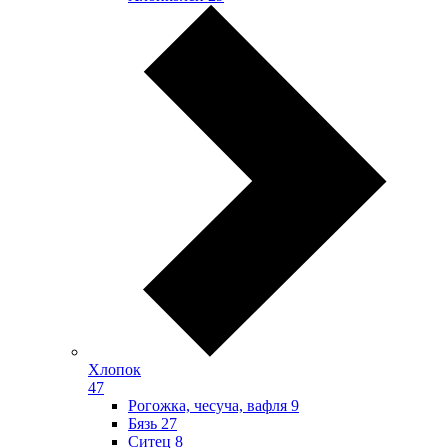
Хлопок
47
Рогожка, чесуча, вафля
9
Бязь
27
Ситец
8