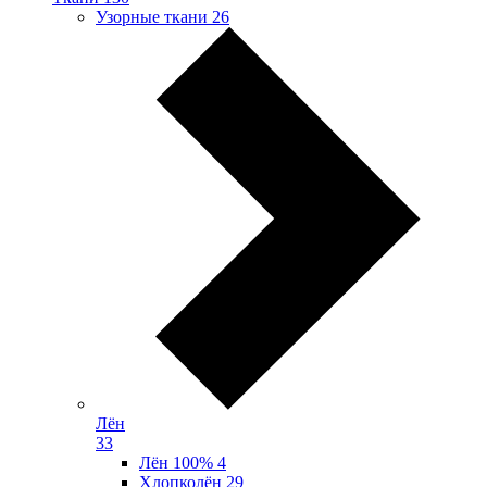
Узорные ткани
26
Лён
33
Лён 100%
4
Хлопколён
29