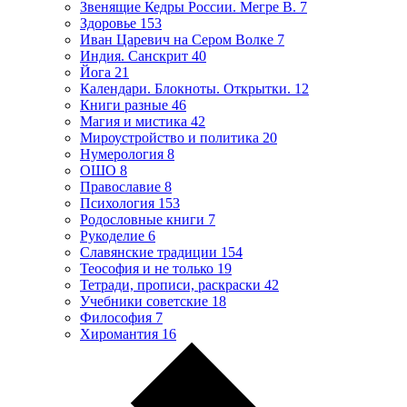
Звенящие Кедры России. Мегре В.
7
Здоровье
153
Иван Царевич на Сером Волке
7
Индия. Санскрит
40
Йога
21
Календари. Блокноты. Открытки.
12
Книги разные
46
Магия и мистика
42
Мироустройство и политика
20
Нумерология
8
ОШО
8
Православие
8
Психология
153
Родословные книги
7
Рукоделие
6
Славянские традиции
154
Теософия и не только
19
Тетради, прописи, раскраски
42
Учебники советские
18
Философия
7
Хиромантия
16