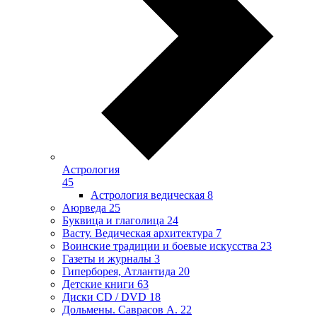
Астрология
45
Астрология ведическая
8
Аюрведа
25
Буквица и глаголица
24
Васту. Ведическая архитектура
7
Воинские традиции и боевые искусства
23
Газеты и журналы
3
Гиперборея, Атлантида
20
Детские книги
63
Диски CD / DVD
18
Дольмены. Саврасов А.
22