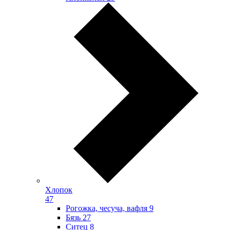
Хлопок
47
Рогожка, чесуча, вафля
9
Бязь
27
Ситец
8