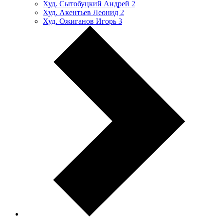
Худ. Сытобуцкий Андрей
2
Худ. Акентьев Леонид
2
Худ. Ожиганов Игорь
3