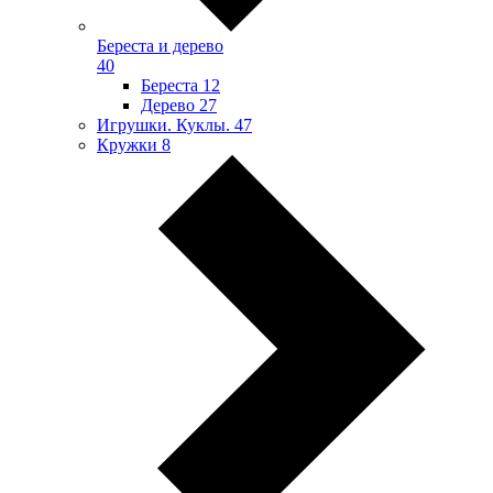
Береста и дерево
40
Береста
12
Дерево
27
Игрушки. Куклы.
47
Кружки
8