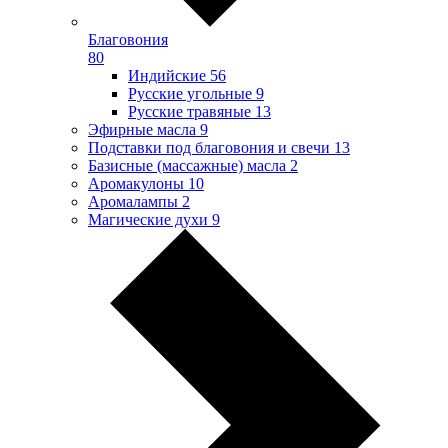
Благовония
80
Индийские
56
Русские угольные
9
Русские травяные
13
Эфирные масла
9
Подставки под благовония и свечи
13
Базисные (массажные) масла
2
Аромакулоны
10
Аромалампы
2
Магические духи
9