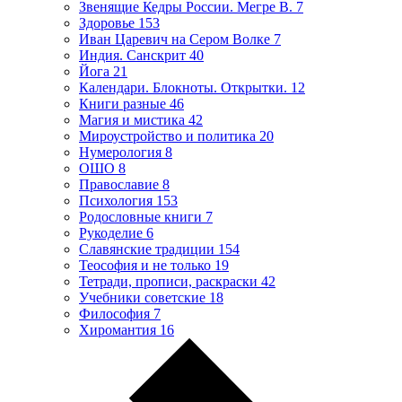
Звенящие Кедры России. Мегре В.
7
Здоровье
153
Иван Царевич на Сером Волке
7
Индия. Санскрит
40
Йога
21
Календари. Блокноты. Открытки.
12
Книги разные
46
Магия и мистика
42
Мироустройство и политика
20
Нумерология
8
ОШО
8
Православие
8
Психология
153
Родословные книги
7
Рукоделие
6
Славянские традиции
154
Теософия и не только
19
Тетради, прописи, раскраски
42
Учебники советские
18
Философия
7
Хиромантия
16