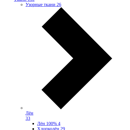
Узорные ткани
26
Лён
33
Лён 100%
4
Хлопколён
29