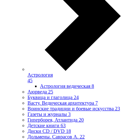
Астрология
45
Астрология ведическая
8
Аюрведа
25
Буквица и глаголица
24
Васту. Ведическая архитектура
7
Воинские традиции и боевые искусства
23
Газеты и журналы
3
Гиперборея, Атлантида
20
Детские книги
63
Диски CD / DVD
18
Дольмены. Саврасов А.
22