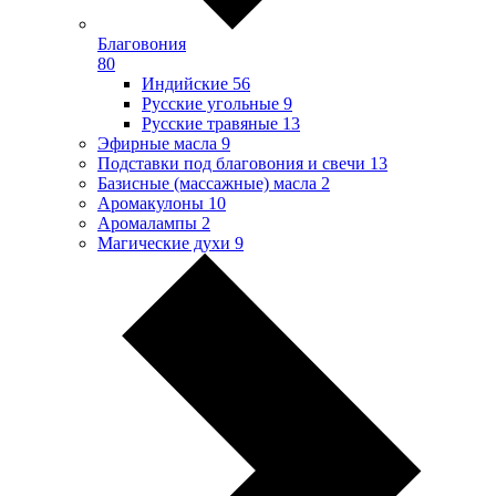
Благовония
80
Индийские
56
Русские угольные
9
Русские травяные
13
Эфирные масла
9
Подставки под благовония и свечи
13
Базисные (массажные) масла
2
Аромакулоны
10
Аромалампы
2
Магические духи
9