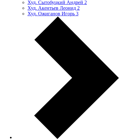
Худ. Сытобуцкий Андрей
2
Худ. Акентьев Леонид
2
Худ. Ожиганов Игорь
3