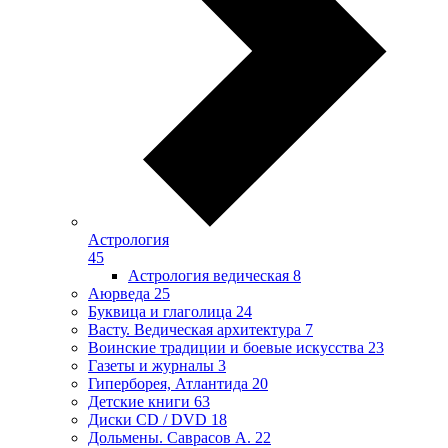
Астрология
45
Астрология ведическая
8
Аюрведа
25
Буквица и глаголица
24
Васту. Ведическая архитектура
7
Воинские традиции и боевые искусства
23
Газеты и журналы
3
Гиперборея, Атлантида
20
Детские книги
63
Диски CD / DVD
18
Дольмены. Саврасов А.
22