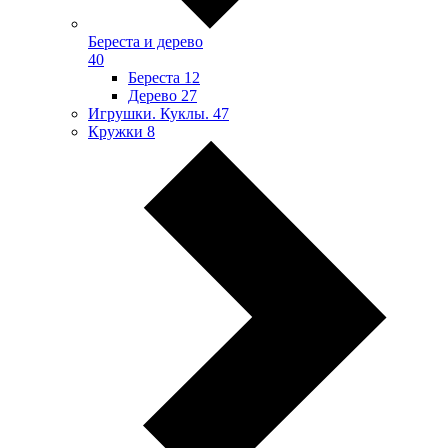
Береста и дерево
40
Береста
12
Дерево
27
Игрушки. Куклы.
47
Кружки
8