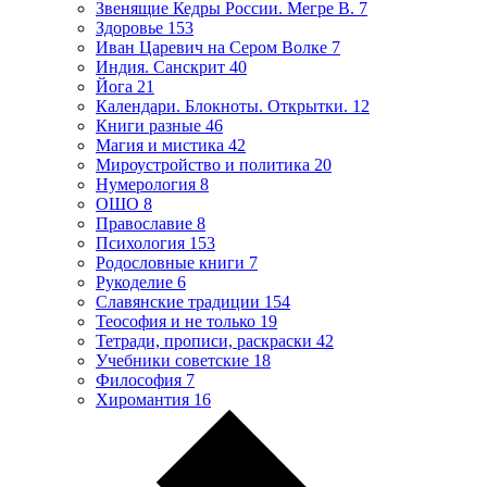
Звенящие Кедры России. Мегре В.
7
Здоровье
153
Иван Царевич на Сером Волке
7
Индия. Санскрит
40
Йога
21
Календари. Блокноты. Открытки.
12
Книги разные
46
Магия и мистика
42
Мироустройство и политика
20
Нумерология
8
ОШО
8
Православие
8
Психология
153
Родословные книги
7
Рукоделие
6
Славянские традиции
154
Теософия и не только
19
Тетради, прописи, раскраски
42
Учебники советские
18
Философия
7
Хиромантия
16