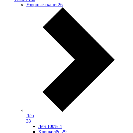
Узорные ткани
26
Лён
33
Лён 100%
4
Хлопколён
29