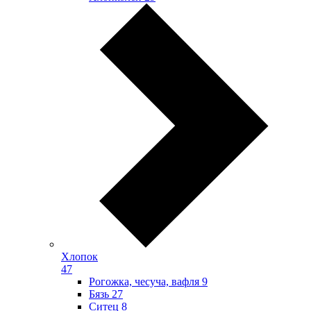
Хлопок
47
Рогожка, чесуча, вафля
9
Бязь
27
Ситец
8