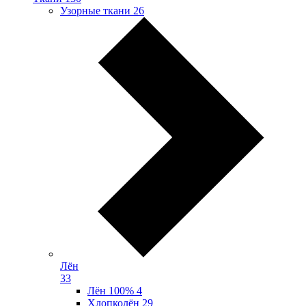
Узорные ткани
26
Лён
33
Лён 100%
4
Хлопколён
29