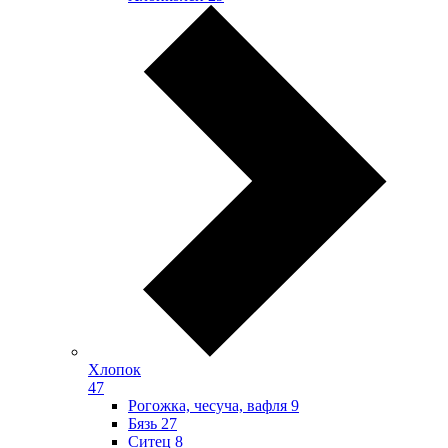
Хлопок
47
Рогожка, чесуча, вафля
9
Бязь
27
Ситец
8