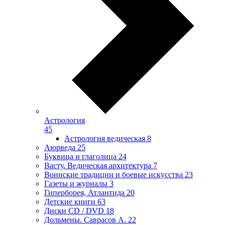
Астрология
45
Астрология ведическая
8
Аюрведа
25
Буквица и глаголица
24
Васту. Ведическая архитектура
7
Воинские традиции и боевые искусства
23
Газеты и журналы
3
Гиперборея, Атлантида
20
Детские книги
63
Диски CD / DVD
18
Дольмены. Саврасов А.
22