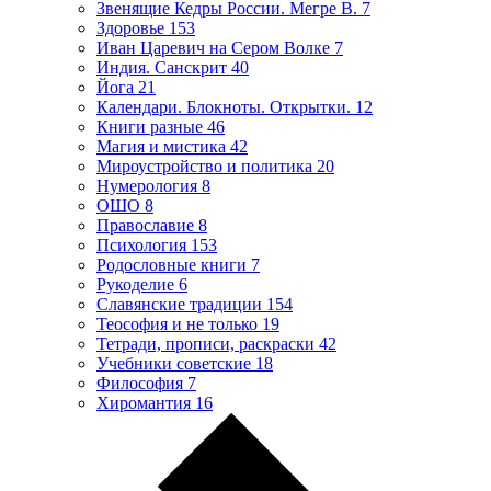
Звенящие Кедры России. Мегре В.
7
Здоровье
153
Иван Царевич на Сером Волке
7
Индия. Санскрит
40
Йога
21
Календари. Блокноты. Открытки.
12
Книги разные
46
Магия и мистика
42
Мироустройство и политика
20
Нумерология
8
ОШО
8
Православие
8
Психология
153
Родословные книги
7
Рукоделие
6
Славянские традиции
154
Теософия и не только
19
Тетради, прописи, раскраски
42
Учебники советские
18
Философия
7
Хиромантия
16