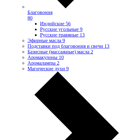
Благовония
80
Индийские
56
Русские угольные
9
Русские травяные
13
Эфирные масла
9
Подставки под благовония и свечи
13
Базисные (массажные) масла
2
Аромакулоны
10
Аромалампы
2
Магические духи
9