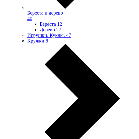
Береста и дерево
40
Береста
12
Дерево
27
Игрушки. Куклы.
47
Кружки
8