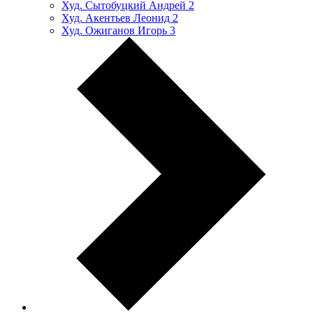
Худ. Сытобуцкий Андрей
2
Худ. Акентьев Леонид
2
Худ. Ожиганов Игорь
3