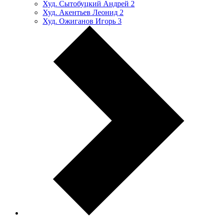
Худ. Сытобуцкий Андрей
2
Худ. Акентьев Леонид
2
Худ. Ожиганов Игорь
3