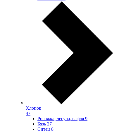
Хлопок
47
Рогожка, чесуча, вафля
9
Бязь
27
Ситец
8