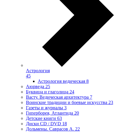
Астрология
45
Астрология ведическая
8
Аюрведа
25
Буквица и глаголица
24
Васту. Ведическая архитектура
7
Воинские традиции и боевые искусства
23
Газеты и журналы
3
Гиперборея, Атлантида
20
Детские книги
63
Диски CD / DVD
18
Дольмены. Саврасов А.
22