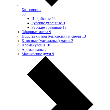
Благовония
80
Индийские
56
Русские угольные
9
Русские травяные
13
Эфирные масла
9
Подставки под благовония и свечи
13
Базисные (массажные) масла
2
Аромакулоны
10
Аромалампы
2
Магические духи
9