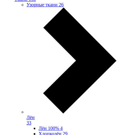
Узорные ткани
26
Лён
33
Лён 100%
4
Хлопколён
29