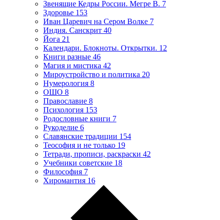
Звенящие Кедры России. Мегре В.
7
Здоровье
153
Иван Царевич на Сером Волке
7
Индия. Санскрит
40
Йога
21
Календари. Блокноты. Открытки.
12
Книги разные
46
Магия и мистика
42
Мироустройство и политика
20
Нумерология
8
ОШО
8
Православие
8
Психология
153
Родословные книги
7
Рукоделие
6
Славянские традиции
154
Теософия и не только
19
Тетради, прописи, раскраски
42
Учебники советские
18
Философия
7
Хиромантия
16