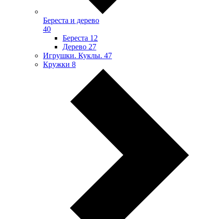
Береста и дерево
40
Береста
12
Дерево
27
Игрушки. Куклы.
47
Кружки
8