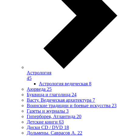
Астрология
45
Астрология ведическая
8
Аюрведа
25
Буквица и глаголица
24
Васту. Ведическая архитектура
7
Воинские традиции и боевые искусства
23
Газеты и журналы
3
Гиперборея, Атлантида
20
Детские книги
63
Диски CD / DVD
18
Дольмены. Саврасов А.
22