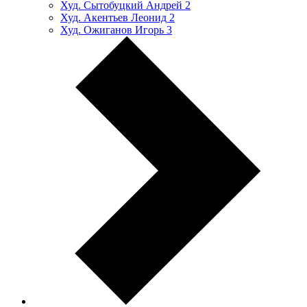
Худ. Сытобуцкий Андрей
2
Худ. Акентьев Леонид
2
Худ. Ожиганов Игорь
3