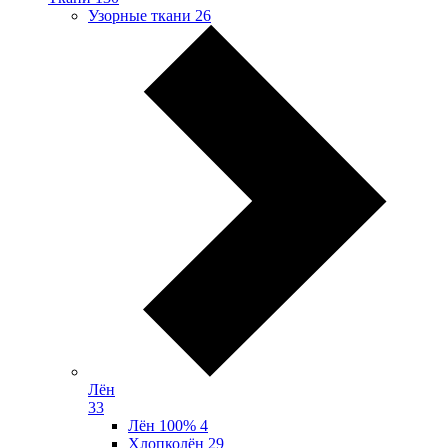
Узорные ткани
26
Лён
33
Лён 100%
4
Хлопколён
29