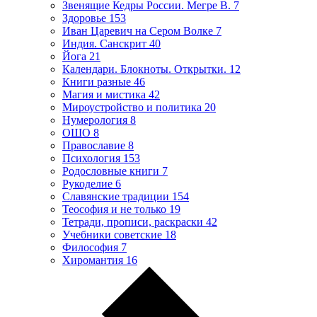
Звенящие Кедры России. Мегре В.
7
Здоровье
153
Иван Царевич на Сером Волке
7
Индия. Санскрит
40
Йога
21
Календари. Блокноты. Открытки.
12
Книги разные
46
Магия и мистика
42
Мироустройство и политика
20
Нумерология
8
ОШО
8
Православие
8
Психология
153
Родословные книги
7
Рукоделие
6
Славянские традиции
154
Теософия и не только
19
Тетради, прописи, раскраски
42
Учебники советские
18
Философия
7
Хиромантия
16