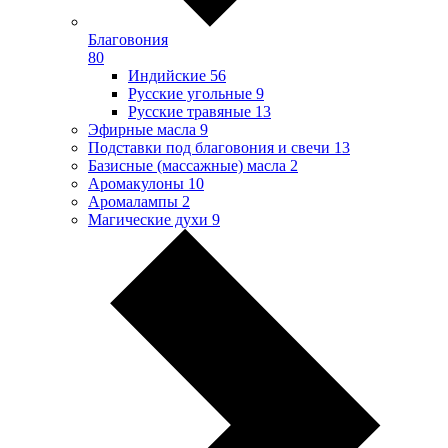
Благовония
80
Индийские
56
Русские угольные
9
Русские травяные
13
Эфирные масла
9
Подставки под благовония и свечи
13
Базисные (массажные) масла
2
Аромакулоны
10
Аромалампы
2
Магические духи
9