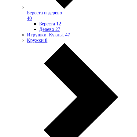
Береста и дерево
40
Береста
12
Дерево
27
Игрушки. Куклы.
47
Кружки
8