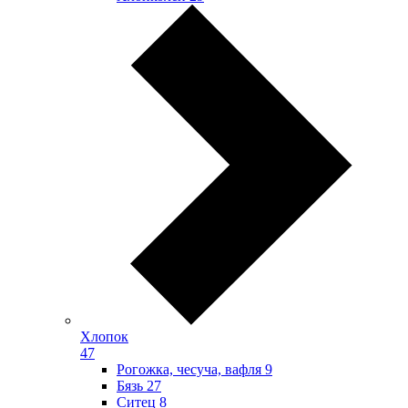
Хлопок
47
Рогожка, чесуча, вафля
9
Бязь
27
Ситец
8