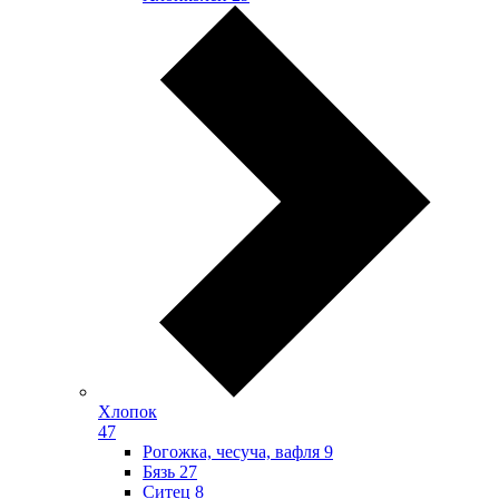
Хлопок
47
Рогожка, чесуча, вафля
9
Бязь
27
Ситец
8