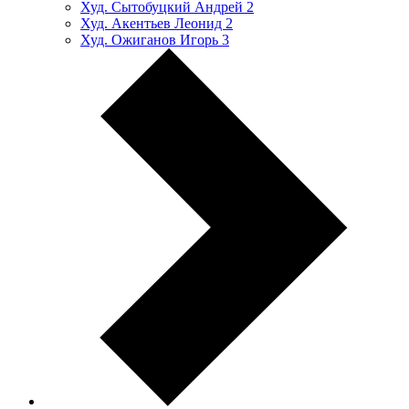
Худ. Сытобуцкий Андрей
2
Худ. Акентьев Леонид
2
Худ. Ожиганов Игорь
3