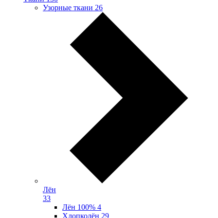
Узорные ткани
26
Лён
33
Лён 100%
4
Хлопколён
29