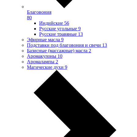
Благовония
80
Индийские
56
Русские угольные
9
Русские травяные
13
Эфирные масла
9
Подставки под благовония и свечи
13
Базисные (массажные) масла
2
Аромакулоны
10
Аромалампы
2
Магические духи
9