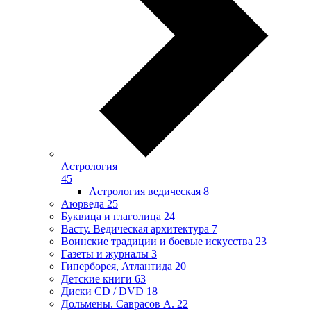
Астрология
45
Астрология ведическая
8
Аюрведа
25
Буквица и глаголица
24
Васту. Ведическая архитектура
7
Воинские традиции и боевые искусства
23
Газеты и журналы
3
Гиперборея, Атлантида
20
Детские книги
63
Диски CD / DVD
18
Дольмены. Саврасов А.
22