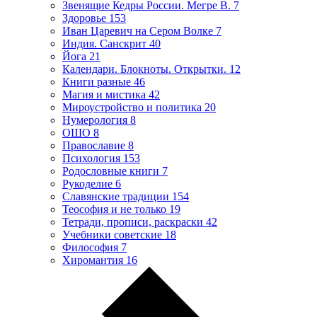
Звенящие Кедры России. Мегре В.
7
Здоровье
153
Иван Царевич на Сером Волке
7
Индия. Санскрит
40
Йога
21
Календари. Блокноты. Открытки.
12
Книги разные
46
Магия и мистика
42
Мироустройство и политика
20
Нумерология
8
ОШО
8
Православие
8
Психология
153
Родословные книги
7
Рукоделие
6
Славянские традиции
154
Теософия и не только
19
Тетради, прописи, раскраски
42
Учебники советские
18
Философия
7
Хиромантия
16