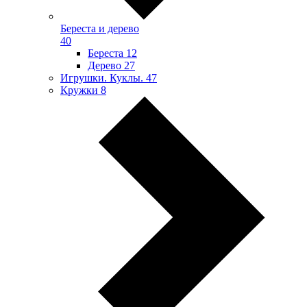
Береста и дерево
40
Береста
12
Дерево
27
Игрушки. Куклы.
47
Кружки
8