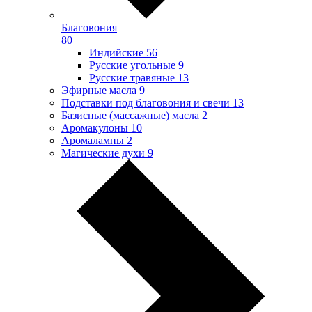
Благовония
80
Индийские
56
Русские угольные
9
Русские травяные
13
Эфирные масла
9
Подставки под благовония и свечи
13
Базисные (массажные) масла
2
Аромакулоны
10
Аромалампы
2
Магические духи
9