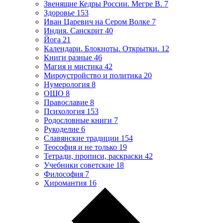
Звенящие Кедры России. Мегре В.
7
Здоровье
153
Иван Царевич на Сером Волке
7
Индия. Санскрит
40
Йога
21
Календари. Блокноты. Открытки.
12
Книги разные
46
Магия и мистика
42
Мироустройство и политика
20
Нумерология
8
ОШО
8
Православие
8
Психология
153
Родословные книги
7
Рукоделие
6
Славянские традиции
154
Теософия и не только
19
Тетради, прописи, раскраски
42
Учебники советские
18
Философия
7
Хиромантия
16