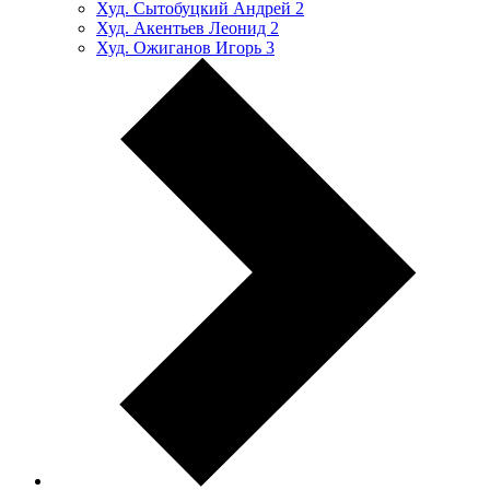
Худ. Сытобуцкий Андрей
2
Худ. Акентьев Леонид
2
Худ. Ожиганов Игорь
3