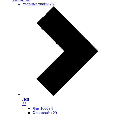
Узорные ткани
26
Лён
33
Лён 100%
4
Хлопколён
29