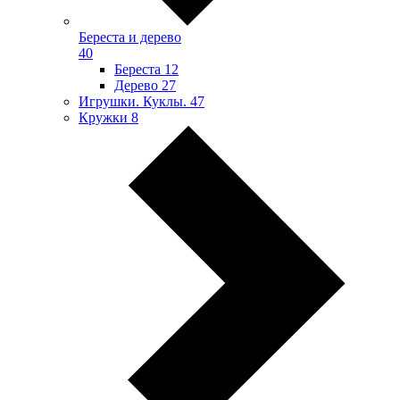
Береста и дерево
40
Береста
12
Дерево
27
Игрушки. Куклы.
47
Кружки
8