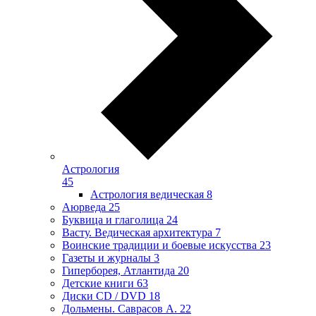
Астрология
45
Астрология ведическая
8
Аюрведа
25
Буквица и глаголица
24
Васту. Ведическая архитектура
7
Воинские традиции и боевые искусства
23
Газеты и журналы
3
Гиперборея, Атлантида
20
Детские книги
63
Диски CD / DVD
18
Дольмены. Саврасов А.
22