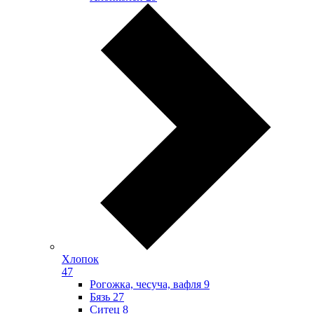
Хлопок
47
Рогожка, чесуча, вафля
9
Бязь
27
Ситец
8