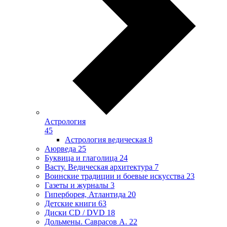
Астрология
45
Астрология ведическая
8
Аюрведа
25
Буквица и глаголица
24
Васту. Ведическая архитектура
7
Воинские традиции и боевые искусства
23
Газеты и журналы
3
Гиперборея, Атлантида
20
Детские книги
63
Диски CD / DVD
18
Дольмены. Саврасов А.
22