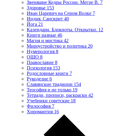
Звенящие Кедры России. Мегре В.
7
Здоровье
153
Иван Царевич на Сером Волке
7
Индия. Санскрит
40
Йога
21
Календари. Блокноты. Открытки.
12
Книги разные
46
Магия и мистика
42
Мироустройство и политика
20
Нумерология
8
ОШО
8
Православие
8
Психология
153
Родословные книги
7
Рукоделие
6
Славянские традиции
154
Теософия и не только
19
Тетради, прописи, раскраски
42
Учебники советские
18
Философия
7
Хиромантия
16