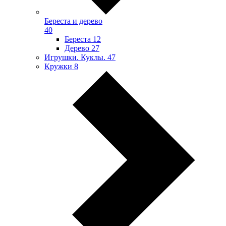
Береста и дерево
40
Береста
12
Дерево
27
Игрушки. Куклы.
47
Кружки
8