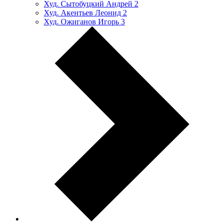
Худ. Сытобуцкий Андрей
2
Худ. Акентьев Леонид
2
Худ. Ожиганов Игорь
3