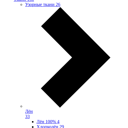
Узорные ткани
26
Лён
33
Лён 100%
4
Хлопколён
29