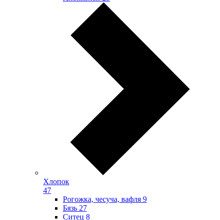
Хлопок
47
Рогожка, чесуча, вафля
9
Бязь
27
Ситец
8