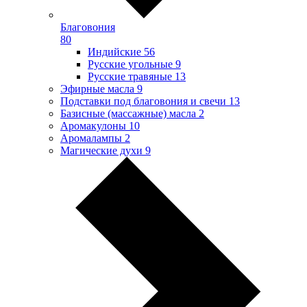
Благовония
80
Индийские
56
Русские угольные
9
Русские травяные
13
Эфирные масла
9
Подставки под благовония и свечи
13
Базисные (массажные) масла
2
Аромакулоны
10
Аромалампы
2
Магические духи
9