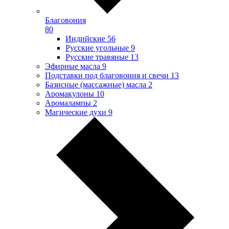
Благовония
80
Индийские
56
Русские угольные
9
Русские травяные
13
Эфирные масла
9
Подставки под благовония и свечи
13
Базисные (массажные) масла
2
Аромакулоны
10
Аромалампы
2
Магические духи
9