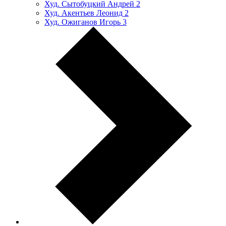
Худ. Сытобуцкий Андрей
2
Худ. Акентьев Леонид
2
Худ. Ожиганов Игорь
3