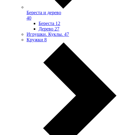
Береста и дерево
40
Береста
12
Дерево
27
Игрушки. Куклы.
47
Кружки
8