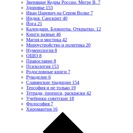
Звенящие Кедры России. Мегре В.
7
Здоровье
153
Иван Царевич на Сером Волке
7
Индия. Санскрит
40
Йога
21
Календари. Блокноты. Открытки.
12
Книги разные
46
Магия и мистика
42
Мироустройство и политика
20
Нумерология
8
ОШО
8
Православие
8
Психология
153
Родословные книги
7
Рукоделие
6
Славянские традиции
154
Теософия и не только
19
Тетради, прописи, раскраски
42
Учебники советские
18
Философия
7
Хиромантия
16