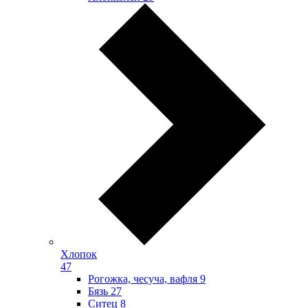
Хлопок
47
Рогожка, чесуча, вафля
9
Бязь
27
Ситец
8