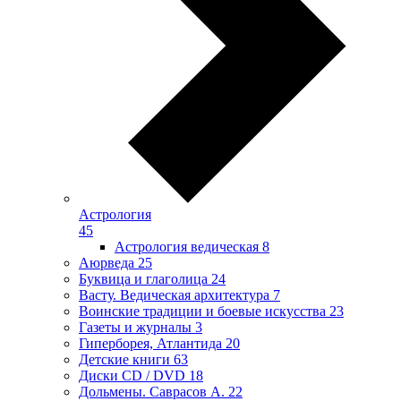
Астрология
45
Астрология ведическая
8
Аюрведа
25
Буквица и глаголица
24
Васту. Ведическая архитектура
7
Воинские традиции и боевые искусства
23
Газеты и журналы
3
Гиперборея, Атлантида
20
Детские книги
63
Диски CD / DVD
18
Дольмены. Саврасов А.
22