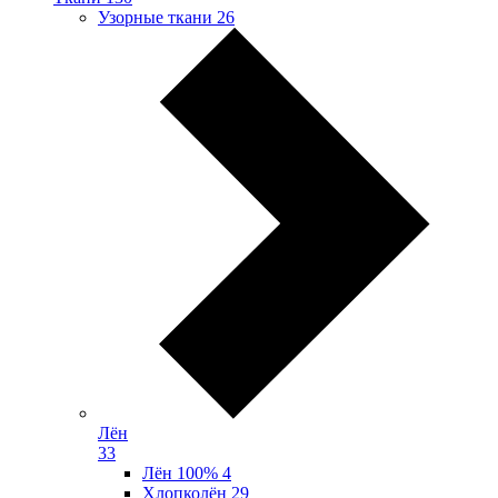
Узорные ткани
26
Лён
33
Лён 100%
4
Хлопколён
29