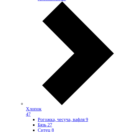
Хлопок
47
Рогожка, чесуча, вафля
9
Бязь
27
Ситец
8