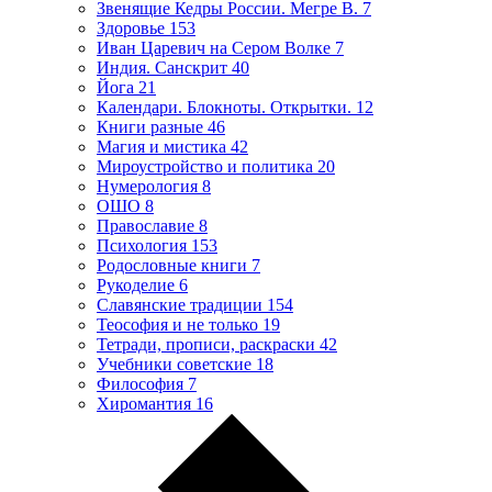
Звенящие Кедры России. Мегре В.
7
Здоровье
153
Иван Царевич на Сером Волке
7
Индия. Санскрит
40
Йога
21
Календари. Блокноты. Открытки.
12
Книги разные
46
Магия и мистика
42
Мироустройство и политика
20
Нумерология
8
ОШО
8
Православие
8
Психология
153
Родословные книги
7
Рукоделие
6
Славянские традиции
154
Теософия и не только
19
Тетради, прописи, раскраски
42
Учебники советские
18
Философия
7
Хиромантия
16