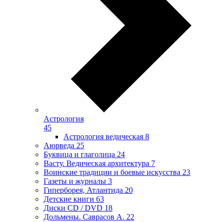
Астрология
45
Астрология ведическая
8
Аюрведа
25
Буквица и глаголица
24
Васту. Ведическая архитектура
7
Воинские традиции и боевые искусства
23
Газеты и журналы
3
Гиперборея, Атлантида
20
Детские книги
63
Диски CD / DVD
18
Дольмены. Саврасов А.
22