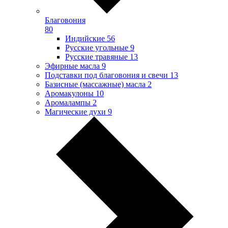
Благовония
80
Индийские
56
Русские угольные
9
Русские травяные
13
Эфирные масла
9
Подставки под благовония и свечи
13
Базисные (массажные) масла
2
Аромакулоны
10
Аромалампы
2
Магические духи
9