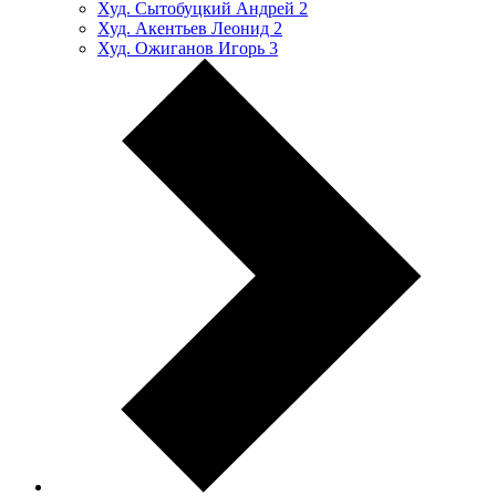
Худ. Сытобуцкий Андрей
2
Худ. Акентьев Леонид
2
Худ. Ожиганов Игорь
3