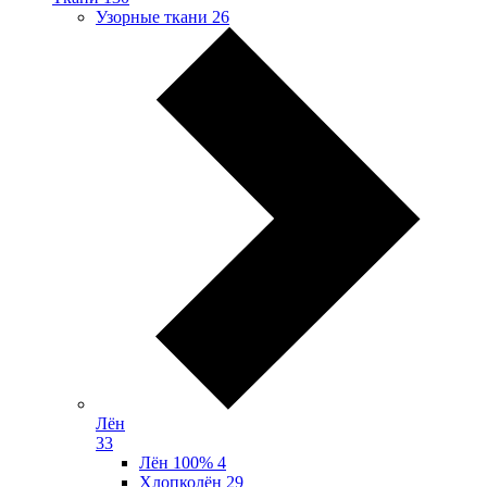
Узорные ткани
26
Лён
33
Лён 100%
4
Хлопколён
29