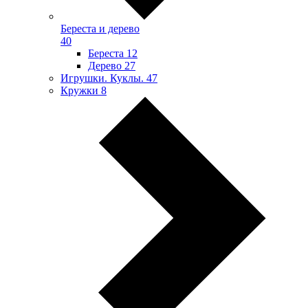
Береста и дерево
40
Береста
12
Дерево
27
Игрушки. Куклы.
47
Кружки
8