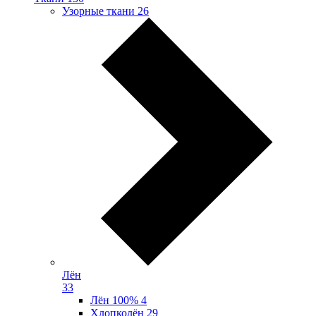
Узорные ткани
26
Лён
33
Лён 100%
4
Хлопколён
29