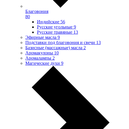
Благовония
80
Индийские
56
Русские угольные
9
Русские травяные
13
Эфирные масла
9
Подставки под благовония и свечи
13
Базисные (массажные) масла
2
Аромакулоны
10
Аромалампы
2
Магические духи
9