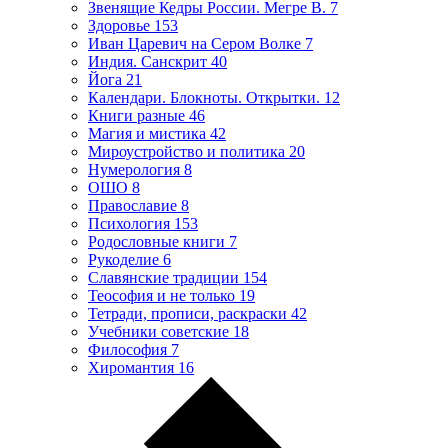
Звенящие Кедры России. Мегре В.
7
Здоровье
153
Иван Царевич на Сером Волке
7
Индия. Санскрит
40
Йога
21
Календари. Блокноты. Открытки.
12
Книги разные
46
Магия и мистика
42
Мироустройство и политика
20
Нумерология
8
ОШО
8
Православие
8
Психология
153
Родословные книги
7
Рукоделие
6
Славянские традиции
154
Теософия и не только
19
Тетради, прописи, раскраски
42
Учебники советские
18
Философия
7
Хиромантия
16