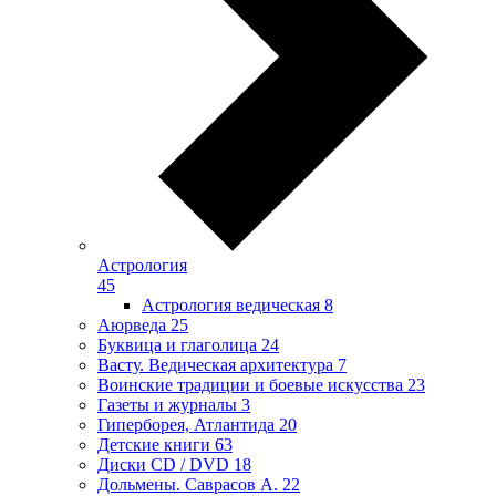
Астрология
45
Астрология ведическая
8
Аюрведа
25
Буквица и глаголица
24
Васту. Ведическая архитектура
7
Воинские традиции и боевые искусства
23
Газеты и журналы
3
Гиперборея, Атлантида
20
Детские книги
63
Диски CD / DVD
18
Дольмены. Саврасов А.
22