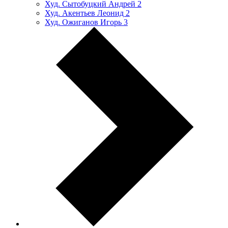
Худ. Сытобуцкий Андрей
2
Худ. Акентьев Леонид
2
Худ. Ожиганов Игорь
3