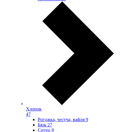
Хлопок
47
Рогожка, чесуча, вафля
9
Бязь
27
Ситец
8