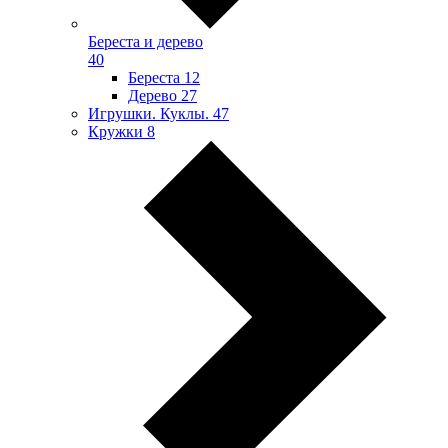
Береста и дерево
40
Береста
12
Дерево
27
Игрушки. Куклы.
47
Кружки
8