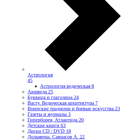
Астрология
45
Астрология ведическая
8
Аюрведа
25
Буквица и глаголица
24
Васту. Ведическая архитектура
7
Воинские традиции и боевые искусства
23
Газеты и журналы
3
Гиперборея, Атлантида
20
Детские книги
63
Диски CD / DVD
18
Дольмены. Саврасов А.
22