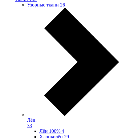
Узорные ткани
26
Лён
33
Лён 100%
4
Хлопколён
29