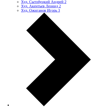
Худ. Сытобуцкий Андрей
2
Худ. Акентьев Леонид
2
Худ. Ожиганов Игорь
3