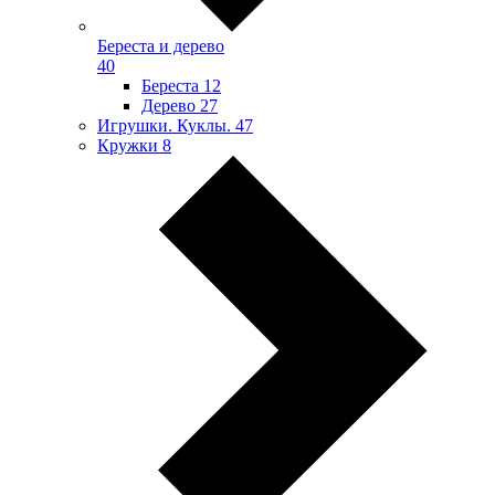
Береста и дерево
40
Береста
12
Дерево
27
Игрушки. Куклы.
47
Кружки
8