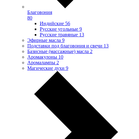
Благовония
80
Индийские
56
Русские угольные
9
Русские травяные
13
Эфирные масла
9
Подставки под благовония и свечи
13
Базисные (массажные) масла
2
Аромакулоны
10
Аромалампы
2
Магические духи
9