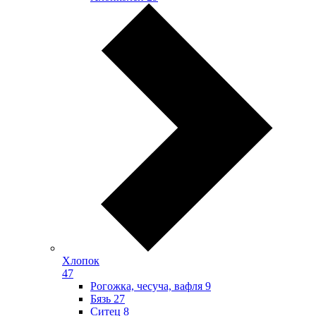
Хлопок
47
Рогожка, чесуча, вафля
9
Бязь
27
Ситец
8