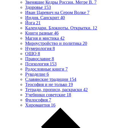
Звенящие Кедры России. Мегре В.
7
Здоровье
153
Иван Царевич на Сером Волке
7
Индия. Санскрит
40
Йога
21
Календари. Блокноты. Открытки.
12
Книги разные
46
Магия и мистика
42
Мироустройство и политика
20
Нумерология
8
ОШО
8
Православие
8
Психология
153
Родословные книги
7
Рукоделие
6
Славянские традиции
154
Теософия и не только
19
Тетради, прописи, раскраски
42
Учебники советские
18
Философия
7
Хиромантия
16