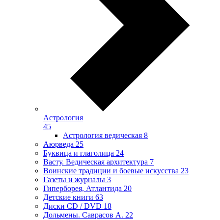
Астрология
45
Астрология ведическая
8
Аюрведа
25
Буквица и глаголица
24
Васту. Ведическая архитектура
7
Воинские традиции и боевые искусства
23
Газеты и журналы
3
Гиперборея, Атлантида
20
Детские книги
63
Диски CD / DVD
18
Дольмены. Саврасов А.
22