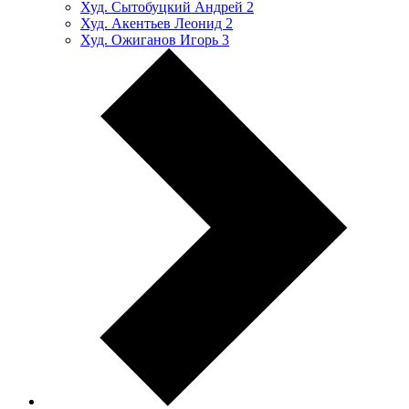
Худ. Сытобуцкий Андрей
2
Худ. Акентьев Леонид
2
Худ. Ожиганов Игорь
3