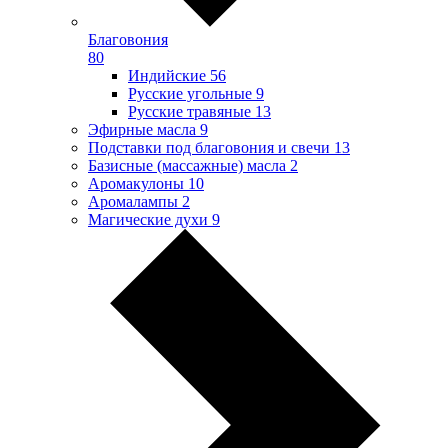
Благовония
80
Индийские
56
Русские угольные
9
Русские травяные
13
Эфирные масла
9
Подставки под благовония и свечи
13
Базисные (массажные) масла
2
Аромакулоны
10
Аромалампы
2
Магические духи
9