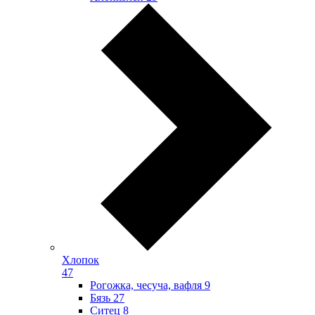
Хлопок
47
Рогожка, чесуча, вафля
9
Бязь
27
Ситец
8