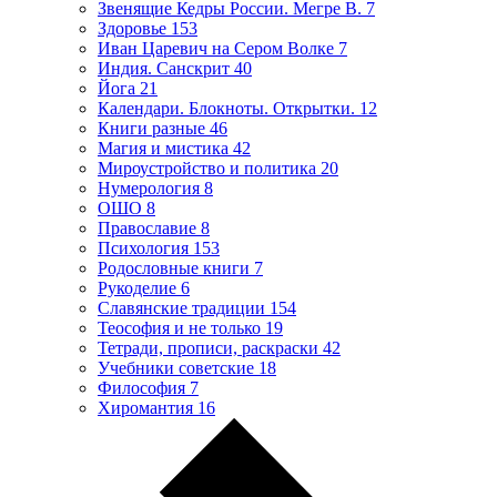
Звенящие Кедры России. Мегре В.
7
Здоровье
153
Иван Царевич на Сером Волке
7
Индия. Санскрит
40
Йога
21
Календари. Блокноты. Открытки.
12
Книги разные
46
Магия и мистика
42
Мироустройство и политика
20
Нумерология
8
ОШО
8
Православие
8
Психология
153
Родословные книги
7
Рукоделие
6
Славянские традиции
154
Теософия и не только
19
Тетради, прописи, раскраски
42
Учебники советские
18
Философия
7
Хиромантия
16