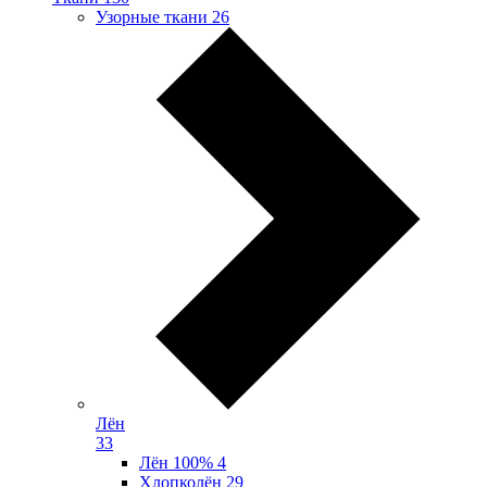
Узорные ткани
26
Лён
33
Лён 100%
4
Хлопколён
29