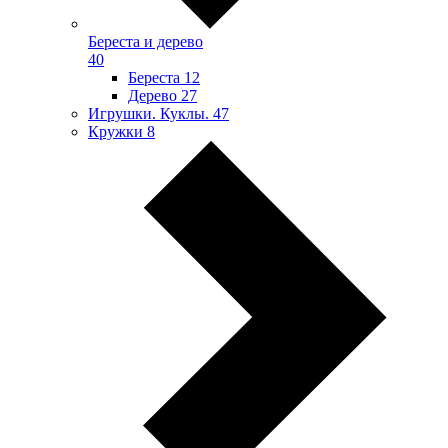
Береста и дерево
40
Береста
12
Дерево
27
Игрушки. Куклы.
47
Кружки
8