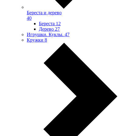
Береста и дерево
40
Береста
12
Дерево
27
Игрушки. Куклы.
47
Кружки
8