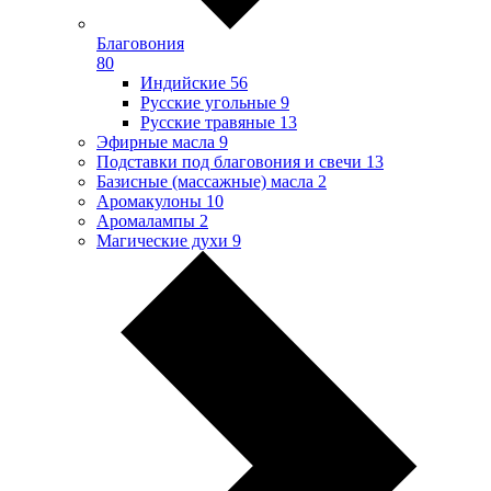
Благовония
80
Индийские
56
Русские угольные
9
Русские травяные
13
Эфирные масла
9
Подставки под благовония и свечи
13
Базисные (массажные) масла
2
Аромакулоны
10
Аромалампы
2
Магические духи
9