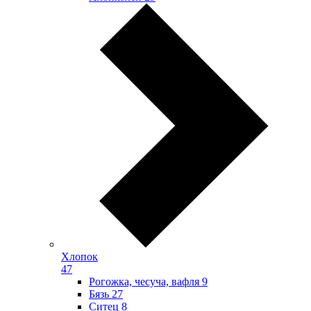
Хлопок
47
Рогожка, чесуча, вафля
9
Бязь
27
Ситец
8