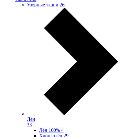
Узорные ткани
26
Лён
33
Лён 100%
4
Хлопколён
29