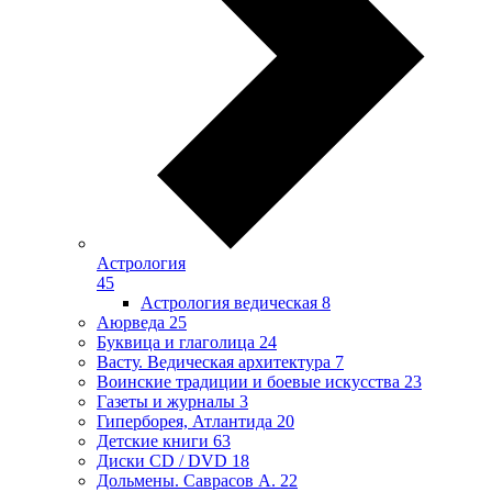
Астрология
45
Астрология ведическая
8
Аюрведа
25
Буквица и глаголица
24
Васту. Ведическая архитектура
7
Воинские традиции и боевые искусства
23
Газеты и журналы
3
Гиперборея, Атлантида
20
Детские книги
63
Диски CD / DVD
18
Дольмены. Саврасов А.
22