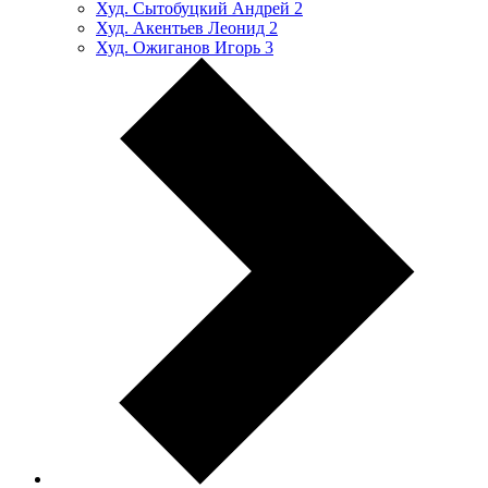
Худ. Сытобуцкий Андрей
2
Худ. Акентьев Леонид
2
Худ. Ожиганов Игорь
3