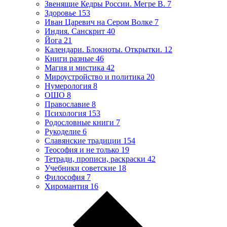
Звенящие Кедры России. Мегре В.
7
Здоровье
153
Иван Царевич на Сером Волке
7
Индия. Санскрит
40
Йога
21
Календари. Блокноты. Открытки.
12
Книги разные
46
Магия и мистика
42
Мироустройство и политика
20
Нумерология
8
ОШО
8
Православие
8
Психология
153
Родословные книги
7
Рукоделие
6
Славянские традиции
154
Теософия и не только
19
Тетради, прописи, раскраски
42
Учебники советские
18
Философия
7
Хиромантия
16